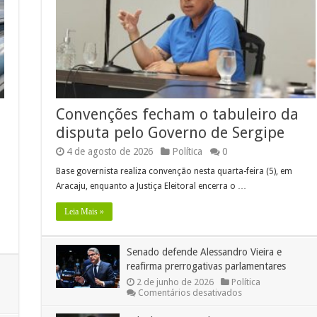
Convenções fecham o tabuleiro da
disputa pelo Governo de Sergipe
4 de agosto de 2026
Política
0
Base governista realiza convenção nesta quarta-feira (5), em
Aracaju, enquanto a Justiça Eleitoral encerra o …
Leia Mais »
Senado defende Alessandro Vieira e
reafirma prerrogativas parlamentares
2 de junho de 2026
Política
em
Comentários desativados
Senado
defende