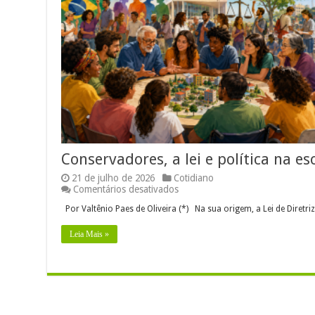
Conservadores, a lei e política na es
21 de julho de 2026
Cotidiano
em
Comentários desativados
Conservadores,
Por Valtênio Paes de Oliveira (*) Na sua origem, a Lei de Diretri
a
lei e política
na
Leia Mais »
escola