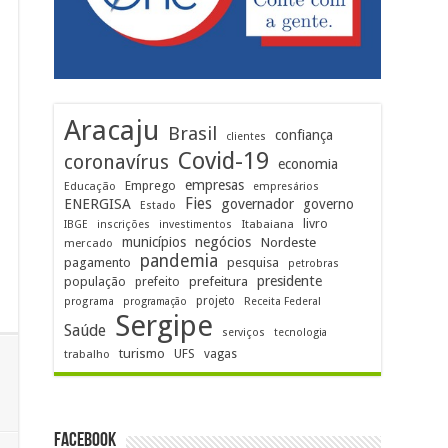
Aracaju
Brasil
confiança
clientes
Covid-19
coronavírus
economia
empresas
Emprego
Educação
empresários
Fies
ENERGISA
governador
governo
Estado
livro
Itabaiana
IBGE
inscrições
investimentos
municípios
negócios
Nordeste
mercado
pandemia
pagamento
pesquisa
petrobras
prefeitura
presidente
população
prefeito
projeto
programa
programação
Receita Federal
Sergipe
Saúde
serviços
tecnologia
turismo
UFS
vagas
trabalho
FACEBOOK