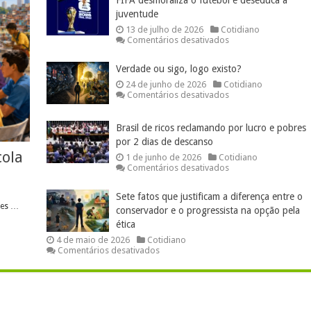
juventude
13 de julho de 2026
Cotidiano
em
Comentários desativados
FIFA
desmoraliza
Verdade ou sigo, logo existo?
o
futebol
24 de junho de 2026
Cotidiano
e
em
Comentários desativados
deseduca
Verdade
a
ou
juventude
sigo,
Brasil de ricos reclamando por lucro e pobres
logo
por 2 dias de descanso
existo?
cola
1 de junho de 2026
Cotidiano
em
Comentários desativados
Brasil
de
Sete fatos que justificam a diferença entre o
ricos
zes …
reclamando
conservador e o progressista na opção pela
por
ética
lucro
4 de maio de 2026
Cotidiano
e
em
Comentários desativados
pobres
Sete
por
fatos
2
que
dias
justificam
de
a
descanso