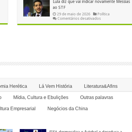
Lula diz que vai indicar novamente Messias
Alessandro
ao STF
Vieira
e
29 de maio de 2026
Política
reafirma
em
Comentários desativados
prerrogativas
Lula
parlamentares
diz
que
vai
indicar
novamente
Messias
ao
STF
mia Herética
Lá Vem História
Literatura&Afins
o
Mídia, Cultura e Ebulições
Outras palavras
ltura Empresarial
Negócios da China
FIFA desmoraliza o futebol e deseduca a