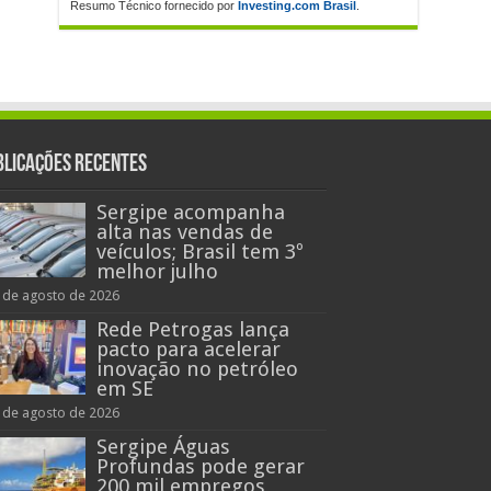
Resumo Técnico fornecido por
Investing.com Brasil
.
blicações recentes
Sergipe acompanha
alta nas vendas de
veículos; Brasil tem 3º
melhor julho
 de agosto de 2026
Rede Petrogas lança
pacto para acelerar
inovação no petróleo
em SE
 de agosto de 2026
Sergipe Águas
Profundas pode gerar
200 mil empregos,