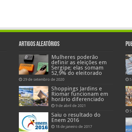
diferença
entre
o
conservador
e
o
progressista
na
opção
pela
Artigos aleatórios
Pu
ética
Mulheres poderão
definir as eleições em
Sergipe; elas somam
52,9% do eleitorado
29 de setembro de 2020
5
Shoppings Jardins e
Riomar funcionam em
horário diferenciado
9 de abril de 2021
5
Saiu o resultado do
Enem 2016
18 de janeiro de 2017