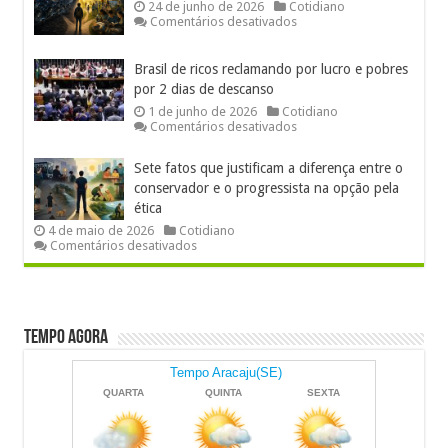
futebol
24 de junho de 2026
Cotidiano
e
em
Comentários desativados
deseduca
Verdade
a
ou
juventude
sigo,
Brasil de ricos reclamando por lucro e pobres
logo
por 2 dias de descanso
existo?
1 de junho de 2026
Cotidiano
em
Comentários desativados
Brasil
de
Sete fatos que justificam a diferença entre o
ricos
reclamando
conservador e o progressista na opção pela
por
ética
lucro
4 de maio de 2026
Cotidiano
e
em
Comentários desativados
pobres
Sete
por
fatos
2
que
dias
justificam
de
a
descanso
diferença
Tempo Agora
entre
o
conservador
e
o
progressista
na