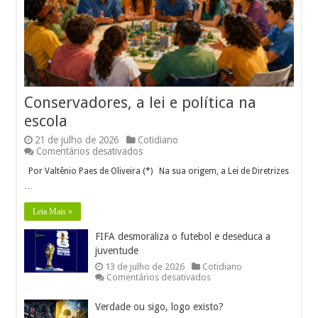
Conservadores, a lei e política na
escola
21 de julho de 2026
Cotidiano
em
Comentários desativados
Conservadores,
Por Valtênio Paes de Oliveira (*) Na sua origem, a Lei de Diretrizes
a
lei e política
…
na
escola
Leia Mais »
FIFA desmoraliza o futebol e deseduca a
juventude
13 de julho de 2026
Cotidiano
em
Comentários desativados
FIFA
desmoraliza
Verdade ou sigo, logo existo?
o