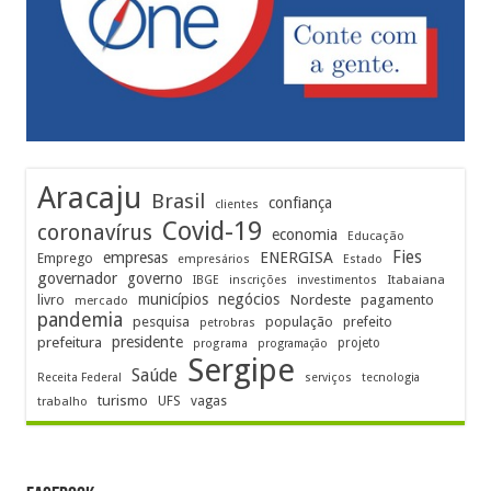
Aracaju
Brasil
confiança
clientes
Covid-19
coronavírus
economia
Educação
Fies
empresas
ENERGISA
Emprego
empresários
Estado
governador
governo
Itabaiana
IBGE
inscrições
investimentos
municípios
negócios
Nordeste
livro
pagamento
mercado
pandemia
pesquisa
população
prefeito
petrobras
prefeitura
presidente
projeto
programa
programação
Sergipe
Saúde
Receita Federal
serviços
tecnologia
turismo
UFS
vagas
trabalho