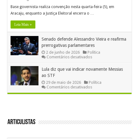
Base governista realiza convenção nesta quarta-feira (5), em
Aracaju, enquanto a Justiça Eleitoral encerra o …
Leia Mais »
Senado defende Alessandro Vieira e reafirma
prerrogativas parlamentares
2 de junho de 2026
Política
em
Comentários desativados
Senado
defende
Lula diz que vai indicar novamente Messias
Alessandro
ao STF
Vieira
e
29 de maio de 2026
Política
reafirma
em
Comentários desativados
prerrogativas
Lula
parlamentares
diz
que
vai
indicar
novamente
Messias
Articulistas
ao
STF