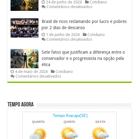
futebol
24 de junho de 2026
Cotidiano
e
em
Comentários desativados
deseduca
Verdade
a
ou
juventude
sigo,
Brasil de ricos reclamando por lucro e pobres
logo
por 2 dias de descanso
existo?
1 de junho de 2026
Cotidiano
em
Comentários desativados
Brasil
de
Sete fatos que justificam a diferença entre o
ricos
reclamando
conservador e o progressista na opção pela
por
ética
lucro
4 de maio de 2026
Cotidiano
e
em
Comentários desativados
pobres
Sete
por
fatos
2
que
dias
justificam
de
a
descanso
diferença
Tempo Agora
entre
o
conservador
e
o
progressista
na