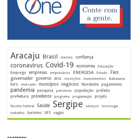
Aracaju
Brasil
confiança
clientes
Covid-19
coronavírus
economia
Educação
Fies
empresas
ENERGISA
Emprego
empresários
Estado
governador
governo
Itabaiana
IBGE
inscrições
investimentos
municípios
negócios
Nordeste
livro
pagamento
mercado
pandemia
pesquisa
população
prefeito
petrobras
prefeitura
presidente
projeto
programa
programação
Sergipe
Saúde
Receita Federal
serviços
tecnologia
turismo
UFS
vagas
trabalho