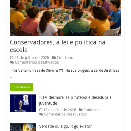
Conservadores, a lei e política na
escola
21 de julho de 2026
Cotidiano
em
Comentários desativados
Conservadores,
Por Valtênio Paes de Oliveira (*) Na sua origem, a Lei de Diretrizes
a
lei e política
…
na
escola
Leia Mais »
FIFA desmoraliza o futebol e deseduca a
juventude
13 de julho de 2026
Cotidiano
em
Comentários desativados
FIFA
desmoraliza
Verdade ou sigo, logo existo?
o