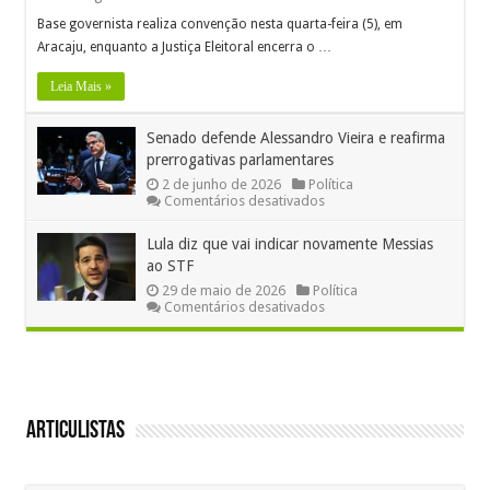
Base governista realiza convenção nesta quarta-feira (5), em
Aracaju, enquanto a Justiça Eleitoral encerra o …
Leia Mais »
Senado defende Alessandro Vieira e reafirma
prerrogativas parlamentares
2 de junho de 2026
Política
em
Comentários desativados
Senado
defende
Lula diz que vai indicar novamente Messias
Alessandro
ao STF
Vieira
e
29 de maio de 2026
Política
reafirma
em
Comentários desativados
prerrogativas
Lula
parlamentares
diz
que
vai
indicar
novamente
Messias
Articulistas
ao
STF