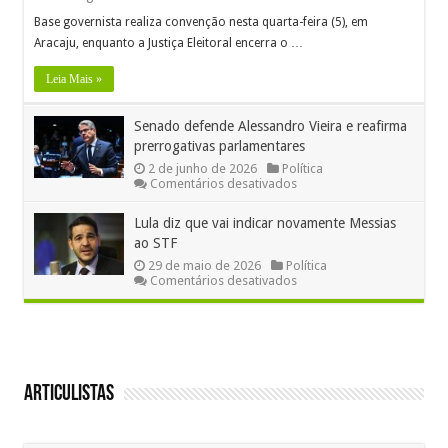
Base governista realiza convenção nesta quarta-feira (5), em
Aracaju, enquanto a Justiça Eleitoral encerra o …
Leia Mais »
Senado defende Alessandro Vieira e reafirma
prerrogativas parlamentares
2 de junho de 2026
Política
em
Comentários desativados
Senado
defende
Lula diz que vai indicar novamente Messias
Alessandro
ao STF
Vieira
e
29 de maio de 2026
Política
reafirma
em
Comentários desativados
prerrogativas
Lula
parlamentares
diz
que
vai
indicar
novamente
Messias
Articulistas
ao
STF