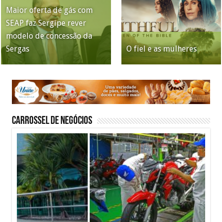
Maior oferta de gás com
1° Fórum Meio Ambiente e
Convenções fecham o
SEAP faz Sergipe rever
Tecnologias de Sergipe
Justiça do Trabalho
Quando o Instagram
tabuleiro da disputa pelo
modelo de concessão da
acontece nesta quinta-feira,
chama atenção para
para, o seu negócio para
Governo de Sergipe
Sergas
30 de julho
assédio eleitoral
O fiel e as mulheres
também?
Carrossel de Negócios