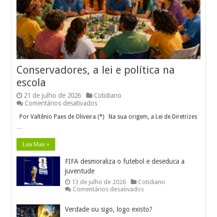
Conservadores, a lei e política na
escola
21 de julho de 2026
Cotidiano
em
Comentários desativados
Conservadores,
Por Valtênio Paes de Oliveira (*) Na sua origem, a Lei de Diretrizes
a
lei e política
…
na
escola
Leia Mais »
FIFA desmoraliza o futebol e deseduca a
juventude
13 de julho de 2026
Cotidiano
em
Comentários desativados
FIFA
desmoraliza
Verdade ou sigo, logo existo?
o