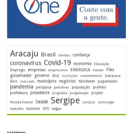
Aracaju
Brasil
confiança
clientes
Covid-19
coronavírus
economia
Educação
Fies
empresas
ENERGISA
Emprego
empresários
Estado
governador
governo
Itabaiana
IBGE
inscrições
investimentos
municípios
negócios
Nordeste
livro
pagamento
mercado
pandemia
pesquisa
população
prefeito
petrobras
prefeitura
presidente
projeto
programa
programação
Sergipe
Saúde
Receita Federal
serviços
tecnologia
turismo
UFS
vagas
trabalho