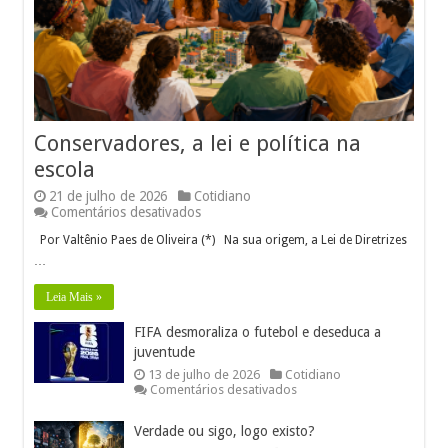
Conservadores, a lei e política na
escola
21 de julho de 2026
Cotidiano
em
Comentários desativados
Conservadores,
Por Valtênio Paes de Oliveira (*) Na sua origem, a Lei de Diretrizes
a
lei e política
…
na
escola
Leia Mais »
FIFA desmoraliza o futebol e deseduca a
juventude
13 de julho de 2026
Cotidiano
em
Comentários desativados
FIFA
desmoraliza
Verdade ou sigo, logo existo?
o