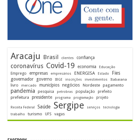
Aracaju
Brasil
confiança
clientes
Covid-19
coronavírus
economia
Educação
Fies
empresas
ENERGISA
Emprego
empresários
Estado
governador
governo
Itabaiana
IBGE
inscrições
investimentos
municípios
negócios
Nordeste
livro
pagamento
mercado
pandemia
pesquisa
população
prefeito
petrobras
prefeitura
presidente
projeto
programa
programação
Sergipe
Saúde
Receita Federal
serviços
tecnologia
turismo
UFS
vagas
trabalho