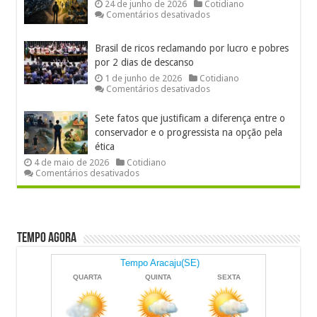
futebol
24 de junho de 2026
Cotidiano
e
em
Comentários desativados
deseduca
Verdade
a
ou
juventude
sigo,
Brasil de ricos reclamando por lucro e pobres
logo
por 2 dias de descanso
existo?
1 de junho de 2026
Cotidiano
em
Comentários desativados
Brasil
de
Sete fatos que justificam a diferença entre o
ricos
reclamando
conservador e o progressista na opção pela
por
ética
lucro
4 de maio de 2026
Cotidiano
e
em
Comentários desativados
pobres
Sete
por
fatos
2
que
dias
justificam
de
a
descanso
diferença
Tempo Agora
entre
o
conservador
e
o
progressista
na