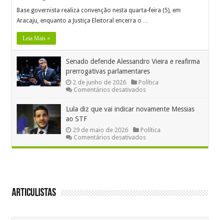
Base governista realiza convenção nesta quarta-feira (5), em
Aracaju, enquanto a Justiça Eleitoral encerra o …
Leia Mais »
Senado defende Alessandro Vieira e reafirma
prerrogativas parlamentares
2 de junho de 2026
Política
em
Comentários desativados
Senado
defende
Lula diz que vai indicar novamente Messias
Alessandro
ao STF
Vieira
e
29 de maio de 2026
Política
reafirma
em
Comentários desativados
prerrogativas
Lula
parlamentares
diz
que
vai
indicar
novamente
Messias
Articulistas
ao
STF