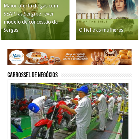
Maior oferta de gás com
1° Fórum Meio Ambiente e
Convenções fecham o
SEAP faz Sergipe rever
Tecnologias de Sergipe
Justiça do Trabalho
Quando o Instagram
tabuleiro da disputa pelo
modelo de concessão da
acontece nesta quinta-feira,
chama atenção para
para, o seu negócio para
Governo de Sergipe
Sergas
30 de julho
assédio eleitoral
O fiel e as mulheres
também?
Carrossel de Negócios