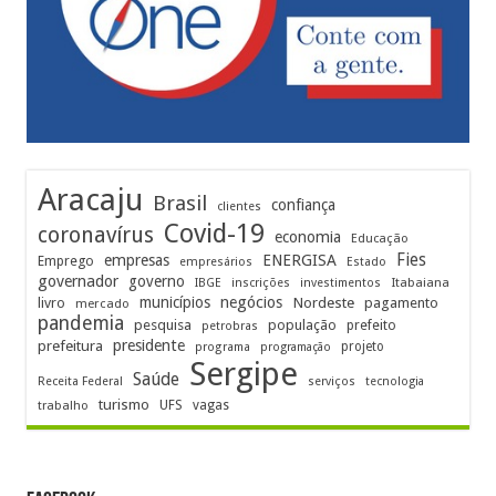
Aracaju
Brasil
confiança
clientes
Covid-19
coronavírus
economia
Educação
Fies
empresas
ENERGISA
Emprego
empresários
Estado
governador
governo
Itabaiana
IBGE
inscrições
investimentos
municípios
negócios
Nordeste
livro
pagamento
mercado
pandemia
pesquisa
população
prefeito
petrobras
prefeitura
presidente
projeto
programa
programação
Sergipe
Saúde
Receita Federal
serviços
tecnologia
turismo
UFS
vagas
trabalho