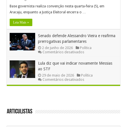
Base governista realiza convenção nesta quarta-feira (5), em
Aracaju, enquanto a Justiça Eleitoral encerra o …
Leia Mais »
Senado defende Alessandro Vieira e reafirma
prerrogativas parlamentares
2 de junho de 2026
Política
em
Comentários desativados
Senado
defende
Lula diz que vai indicar novamente Messias
Alessandro
ao STF
Vieira
e
29 de maio de 2026
Política
reafirma
em
Comentários desativados
prerrogativas
Lula
parlamentares
diz
que
vai
indicar
novamente
Messias
Articulistas
ao
STF