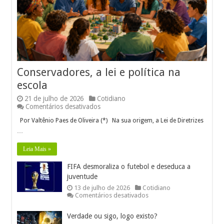
Conservadores, a lei e política na
escola
21 de julho de 2026
Cotidiano
em
Comentários desativados
Conservadores,
Por Valtênio Paes de Oliveira (*) Na sua origem, a Lei de Diretrizes
a
lei e política
…
na
escola
Leia Mais »
FIFA desmoraliza o futebol e deseduca a
juventude
13 de julho de 2026
Cotidiano
em
Comentários desativados
FIFA
desmoraliza
Verdade ou sigo, logo existo?
o