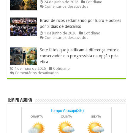
futebol
24 de junho de 2026
Cotidiano
e
em
Comentários desativados
deseduca
Verdade
a
ou
juventude
sigo,
Brasil de ricos reclamando por lucro e pobres
logo
por 2 dias de descanso
existo?
1 de junho de 2026
Cotidiano
em
Comentários desativados
Brasil
de
Sete fatos que justificam a diferença entre o
ricos
reclamando
conservador e o progressista na opção pela
por
ética
lucro
4 de maio de 2026
Cotidiano
e
em
Comentários desativados
pobres
Sete
por
fatos
2
que
dias
justificam
de
a
descanso
diferença
Tempo Agora
entre
o
conservador
e
o
progressista
na