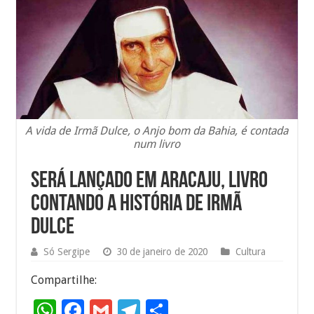
A vida de Irmã Dulce, o Anjo bom da Bahia, é contada
num livro
Será lançado em Aracaju, livro
contando a história de Irmã
Dulce
Só Sergipe
30 de janeiro de 2020
Cultura
Compartilhe:
W
F
G
T
S