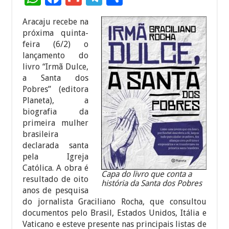
h
ac
m
el
h
Aracaju recebe na
at
e
ai
e
ar
próxima quinta-
sA
b
l
gr
e
feira (6/2) o
lançamento do
p
o
a
livro “Irmã Dulce,
p
o
m
a Santa dos
Pobres” (editora
k
Planeta), a
biografia da
primeira mulher
brasileira
declarada santa
pela Igreja
Católica. A obra é
Capa do livro que conta a
resultado de oito
história da Santa dos Pobres
anos de pesquisa
do jornalista Graciliano Rocha, que consultou
documentos pelo Brasil, Estados Unidos, Itália e
Vaticano e esteve presente nas principais listas de