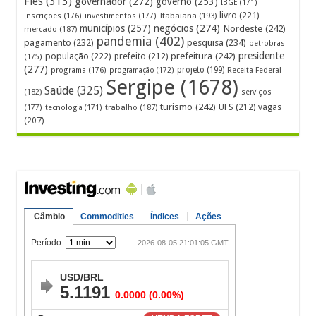
Fies
(313)
governador
(272)
governo
(253)
IBGE
(171)
livro
(221)
Itabaiana
(193)
inscrições
(176)
investimentos
(177)
municípios
(257)
negócios
(274)
Nordeste
(242)
mercado
(187)
pandemia
(402)
pagamento
(232)
pesquisa
(234)
petrobras
prefeitura
(242)
presidente
população
(222)
prefeito
(212)
(175)
(277)
projeto
(199)
programa
(176)
programação
(172)
Receita Federal
Sergipe
(1678)
Saúde
(325)
(182)
serviços
turismo
(242)
UFS
(212)
vagas
(177)
tecnologia
(171)
trabalho
(187)
(207)