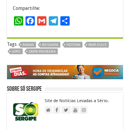
Compartilhe:
W
F
G
T
S
h
ac
m
el
h
at
e
ai
e
ar
Tags
BAIANA
BIOGRAFIA
HISTÓRIA
IRMÃ DULCE
sA
b
l
gr
e
LIVRO
SANTA BRASILEIRA
p
o
a
p
o
m
k
Sobre Só Sergipe
Site de Notícias Levadas a Sério.