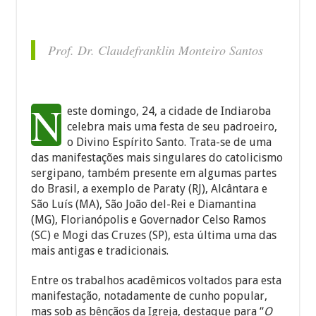
h
ac
m
el
h
at
e
ai
e
ar
sA
b
l
gr
e
Prof. Dr. Claudefranklin Monteiro Santos
p
o
a
p
o
m
N
este domingo, 24, a cidade de Indiaroba
k
celebra mais uma festa de seu padroeiro,
o Divino Espírito Santo. Trata-se de uma
das manifestações mais singulares do catolicismo
sergipano, também presente em algumas partes
do Brasil, a exemplo de Paraty (RJ), Alcântara e
São Luís (MA), São João del-Rei e Diamantina
(MG), Florianópolis e Governador Celso Ramos
(SC) e Mogi das Cruzes (SP), esta última uma das
mais antigas e tradicionais.
Entre os trabalhos acadêmicos voltados para esta
manifestação, notadamente de cunho popular,
mas sob as bênçãos da Igreja, destaque para “
O