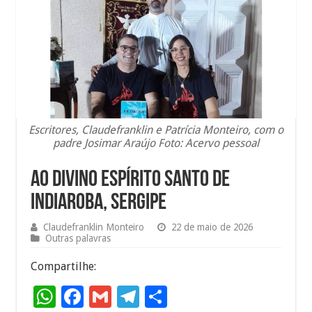
Escritores, Claudefranklin e Patrícia Monteiro, com o
padre Josimar Araújo Foto: Acervo pessoal
Ao divino Espírito Santo de
Indiaroba, Sergipe
Claudefranklin Monteiro
22 de maio de 2026
Outras palavras
Compartilhe:
W
F
G
T
S