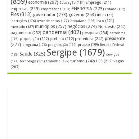
(859)
economia
(267)
Emprego
(211)
Educação
(184)
empresas
(259)
ENERGISA
(273)
empresários
(183)
Estado
(182)
Fies
(313)
governador
(273)
governo
(253)
IBGE
(171)
livro
(221)
Itabaiana
(193)
inscrições
(176)
investimentos
(177)
municípios
(257)
negócios
(274)
Nordeste
(242)
mercado
(187)
pandemia
(402)
pagamento
(232)
pesquisa
(234)
petrobras
prefeitura
(242)
presidente
população
(222)
prefeito
(212)
(175)
(277)
projeto
(199)
programa
(176)
programação
(172)
Receita Federal
Sergipe
(1679)
Saúde
(325)
(182)
serviços
turismo
(242)
UFS
(212)
vagas
(177)
tecnologia
(171)
trabalho
(187)
(207)