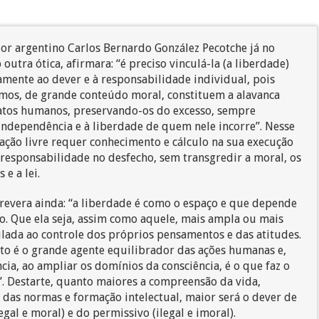
or argentino Carlos Bernardo González Pecotche já no
 outra ótica, afirmara: “é preciso vinculá-la (a liberdade)
amente ao dever e à responsabilidade individual, pois
rmos, de grande conteúdo moral, constituem a alavanca
atos humanos, preservando-os do excesso, sempre
 independência e à liberdade de quem nele incorre”. Nesse
 ação livre requer conhecimento e cálculo na sua execução
 responsabilidade no desfecho, sem transgredir a moral, os
e a lei.
revera ainda: “a liberdade é como o espaço e que depende
. Que ela seja, assim como aquele, mais ampla ou mais
culada ao controle dos próprios pensamentos e das atitudes.
o é o grande agente equilibrador das ações humanas e,
ia, ao ampliar os domínios da consciência, é o que faz o
e”. Destarte, quanto maiores a compreensão da vida,
das normas e formação intelectual, maior será o dever de
al e moral) e do permissivo (ilegal e imoral).