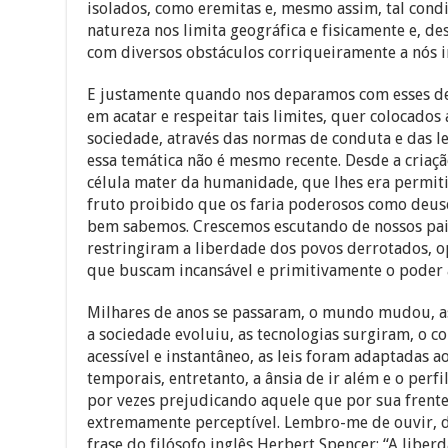
natureza nos limita geográfica e fisicamente e, de
com diversos obstáculos corriqueiramente a nós 
E justamente quando nos deparamos com esses des
em acatar e respeitar tais limites, quer colocado
sociedade, através das normas de conduta e das lei
essa temática não é mesmo recente. Desde a criaç
célula mater da humanidade, que lhes era permi
fruto proibido que os faria poderosos como deus
bem sabemos. Crescemos escutando de nossos pais 
restringiram a liberdade dos povos derrotados, 
que buscam incansável e primitivamente o poder a
Milhares de anos se passaram, o mundo mudou, a
a sociedade evoluiu, as tecnologias surgiram, o 
acessível e instantâneo, as leis foram adaptadas 
temporais, entretanto, a ânsia de ir além e o per
por vezes prejudicando aquele que por sua frente
extremamente perceptível. Lembro-me de ouvir, d
frase do filósofo inglês Herbert Spencer: “A liber