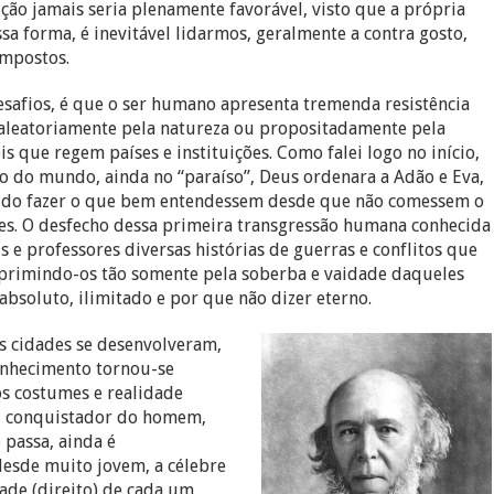
ssa forma, é inevitável lidarmos, geralmente a contra gosto,
impostos.
afios, é que o ser humano apresenta tremenda resistência
s aleatoriamente pela natureza ou propositadamente pela
s que regem países e instituições. Como falei logo no início,
ão do mundo, ainda no “paraíso”, Deus ordenara a Adão e Eva,
tido fazer o que bem entendessem desde que não comessem o
es. O desfecho dessa primeira transgressão humana conhecida
e professores diversas histórias de guerras e conflitos que
oprimindo-os tão somente pela soberba e vaidade daqueles
bsoluto, ilimitado e por que não dizer eterno.
s cidades se desenvolveram,
conhecimento tornou-se
aos costumes e realidade
fil conquistador do homem,
 passa, ainda é
esde muito jovem, a célebre
dade (direito) de cada um