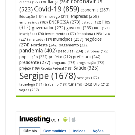
coronavírus
confiança
(264)
clientes
(172)
Covid-19
(859)
(523)
economia
(267)
empresas
(259)
Emprego
(211)
Educação
(184)
Fies
ENERGISA
(273)
empresários
(183)
Estado
(182)
(313)
governador
(272)
governo
(253)
IBGE
(171)
livro
Itabaiana
(193)
inscrições
(176)
investimentos
(177)
municípios
(257)
negócios
(221)
mercado
(187)
(274)
Nordeste
(242)
pagamento
(232)
pandemia
(402)
pesquisa
(234)
petrobras
(175)
prefeitura
(242)
população
(222)
prefeito
(212)
presidente
(277)
programa
(176)
programação
(172)
Saúde
(325)
projeto
(199)
Receita Federal
(182)
Sergipe
(1678)
serviços
(177)
turismo
(242)
UFS
(212)
tecnologia
(171)
trabalho
(187)
vagas
(207)