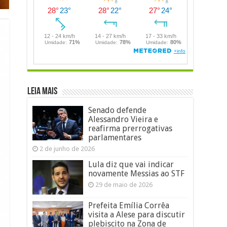
LEIA MAIS
Senado defende
Alessandro Vieira e
reafirma prerrogativas
parlamentares
2 de junho de 2026
Lula diz que vai indicar
novamente Messias ao STF
29 de maio de 2026
Prefeita Emília Corrêa
visita a Alese para discutir
plebiscito na Zona de