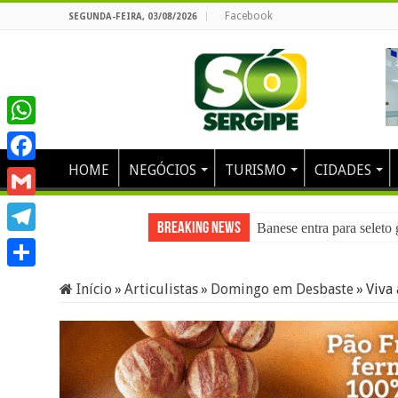
Facebook
SEGUNDA-FEIRA, 03/08/2026
WhatsApp
HOME
NEGÓCIOS
TURISMO
CIDADES
Facebook
Gmail
Breaking News
Banese entra para selet
Telegram
Share
Início
»
Articulistas
»
Domingo em Desbaste
»
Viva