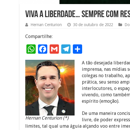
Viva a liberdade… sempre com re
Hernan Centurion
30 de outubro de 2022
Do
Compartilhe:
W
F
G
T
S
h
ac
m
el
h
A tão desejada liberd
at
e
ai
e
ar
imprensa, nas mídias s
sA
b
l
gr
e
colegas no trabalho, a
prática, seu senso amp
p
o
a
interlocutores, o espa
p
o
m
vivendo, como também 
espírito (emoção).
k
De uma maneira concisa
Hernan Centurion (*)
livre, de poder expres
limites, tal qual uma águia alçando voo entre ime
isolados, como eremitas e, mesmo assim, tal condi