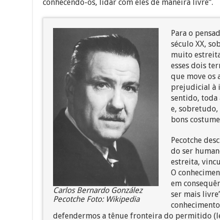
Para o pensad
século XX, sob
muito estreit
esses dois te
que move os 
prejudicial à
sentido, toda
e, sobretudo,
bons costumes 
Pecotche desc
do ser humano
estreita, vin
O conheciment
em consequênc
Carlos Bernardo González
ser mais livr
Pecotche Foto: Wikipedia
conhecimento 
defendermos a tênue fronteira do permitido (leg