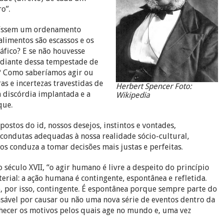
o”.
ituíssem um ordenamento
limentos são escassos e os
áfico? E se não houvesse
 diante dessa tempestade de
e? Como saberíamos agir ou
as e incertezas travestidas de
Herbert Spencer Foto:
a discórdia implantada e a
Wikipedia
que.
stos do id, nossos desejos, instintos e vontades,
 condutas adequadas à nossa realidade sócio-cultural,
os conduza a tomar decisões mais justas e perfeitas.
o século XVII, “o agir humano é livre a despeito do princípio
rial: a ação humana é contingente, espontânea e refletida.
 e, por isso, contingente. É espontânea porque sempre parte do
sável por causar ou não uma nova série de eventos dentro da
nhecer os motivos pelos quais age no mundo e, uma vez