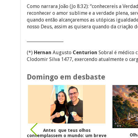
Como narrara João (Jo 8:32): “conhecereis a Verda
reconhecer o amor sublime e a verdade plena, sere
quando então alcançaremos as utópicas igualdade 
nosso Deus, assim as quisera quando da criação d
_________________
(*)
Hernan
Augusto
Centurion
Sobral é médico c
Clodomir Silva 1477, exercendo atualmente o car
Domingo em desbaste
Antes que teus olhos
Olh
contemplassem o mundo: um breve
ensaio sobre o Batismo, o ofício do