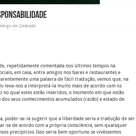
sponsabilidade
mingo em Desbaste
ade, repetidamente comentada nos últimos tempos na
ociais, em casa, entre amigos nos bares e restaurantes e
parentemente uma palavra de fácil tradução, vemos que, na
lo leva-nos a interpretá-la muito mais de acordo com os
ço no qual estes estão inseridos, o momento em que estão
dos seus conhecimentos acumulados (razão) e estado de
, poder-se-ia sugerir que a liberdade seria a tradução de ser
sar-se de acordo com a própria consciência, sem quaisquer
nsos precipícios. Isso seria bem oportuno se vivêssemos
ção jamais seria plenamente favorável, visto que a própria