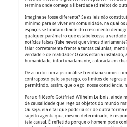
termina onde começa a liberdade (direito) do outr
Imagine se fosse diferente? Se as leis não const
mínimo para se viver em comunidade, na qual os a
espaços se limitam diante do crescimento demogr
qualquer parâmetro que estabelecesse a verdade
notícias falsas (fake news) que vimos diariament
falar corretamente frente a tantas calúnias, mentir
verdade e de realidade? O caos estaria instalado, 
humanidade, infortunadamente, colocada em che
De acordo com a psicanálise freudiana somos compo
contraposto pelo superego, os limites de regras e
permitindo, assim, que o ego, nossa consciência, n
Para o filósofo Gottfried Wilhelm Leibniz, ainda n
de causalidade que rege os objetos do mundo mate
Ou seja, ela é tal que poderia ser de outra forma
sujeito agente que, mesmo determinado, é respon
teia causal. É refletida porque o homem pode co
conhecendo-os, lidar com eles de maneira livre”.