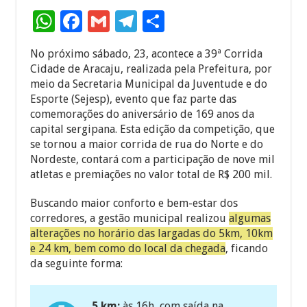
W
F
G
T
S
h
ac
m
el
h
No próximo sábado, 23, acontece a 39ª Corrida
at
e
ai
e
ar
Cidade de Aracaju, realizada pela Prefeitura, por
sA
b
l
gr
e
meio da Secretaria Municipal da Juventude e do
Esporte (Sejesp), evento que faz parte das
p
o
a
comemorações do aniversário de 169 anos da
p
o
m
capital sergipana. Esta edição da competição, que
se tornou a maior corrida de rua do Norte e do
k
Nordeste, contará com a participação de nove mil
atletas e premiações no valor total de R$ 200 mil.
Buscando maior conforto e bem-estar dos
corredores, a gestão municipal realizou
algumas
alterações no horário das largadas do 5km, 10km
e 24 km, bem como do local da chegada
, ficando
da seguinte forma:
5 km:
às 16h, com saída na