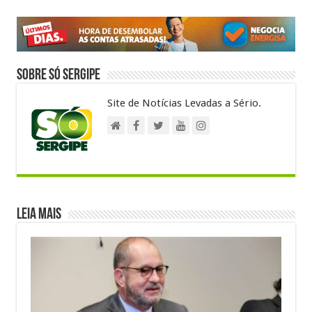
p
o
a
p
o
m
k
Sobre Só Sergipe
Site de Notícias Levadas a Sério.
Leia Mais