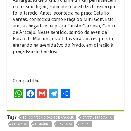
As largadas de 5 km, 10 km e 24 km permanecem
no mesmo lugar, somente o local da chegada que
foi alterado. Antes, acontecia na praça Getúlio
Vargas, conhecida como Praça do Mini Golf. Este
ano, a chegada é na praça Fausto Cardoso, Centro
de Aracaju. Nesse sentido, saindo da avenida
Barão de Maruim, os atletas virarão à esquerda,
entrando na avenida Ivo do Prado, em direção à
praça Fausto Cardoso.
Compartilhe:
W
F
G
T
S
h
ac
m
el
h
at
e
ai
e
ar
Tags
39ª CORRIDA CIDADE DE ARACAJU
CAPITAL SERGIPANA
sA
b
l
gr
e
CHEGADA
HORÁRIO
LARGADA
LOCAL