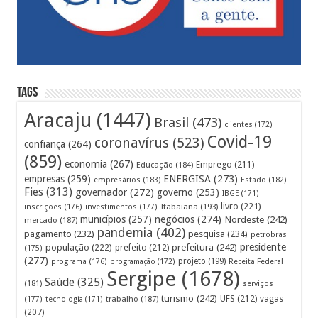
Tags
Aracaju
(1447)
Brasil
(473)
clientes
(172)
Covid-19
coronavírus
(523)
confiança
(264)
(859)
economia
(267)
Emprego
(211)
Educação
(184)
empresas
(259)
ENERGISA
(273)
empresários
(183)
Estado
(182)
Fies
(313)
governador
(272)
governo
(253)
IBGE
(171)
livro
(221)
Itabaiana
(193)
inscrições
(176)
investimentos
(177)
municípios
(257)
negócios
(274)
Nordeste
(242)
mercado
(187)
pandemia
(402)
pagamento
(232)
pesquisa
(234)
petrobras
prefeitura
(242)
presidente
população
(222)
prefeito
(212)
(175)
(277)
projeto
(199)
programa
(176)
programação
(172)
Receita Federal
Sergipe
(1678)
Saúde
(325)
(181)
serviços
turismo
(242)
UFS
(212)
vagas
(177)
tecnologia
(171)
trabalho
(187)
(207)