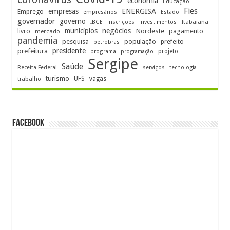
economia
Educação
Fies
empresas
ENERGISA
Emprego
empresários
Estado
governador
governo
Itabaiana
IBGE
inscrições
investimentos
municípios
negócios
Nordeste
livro
pagamento
mercado
pandemia
pesquisa
população
prefeito
petrobras
prefeitura
presidente
projeto
programa
programação
Sergipe
Saúde
Receita Federal
serviços
tecnologia
turismo
UFS
vagas
trabalho
FACEBOOK