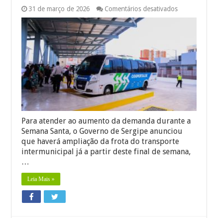
em
31 de março de 2026
Comentários desativados
Semana
Santa
em
Sergipe
terá
frota
ampliada
de
ônibus
intermunicipa
Para atender ao aumento da demanda durante a
Semana Santa, o Governo de Sergipe anunciou
que haverá ampliação da frota do transporte
intermunicipal já a partir deste final de semana,
…
Leia Mais »