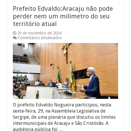
Prefeito Edvaldo:Aracaju não pode
perder nem um milímetro do seu
território atual
29 de novembro de 2024
em
Comentários desativados
Prefeito
Edvaldo:Aracaju
não
pode
perder
nem
um
milímetro
do
seu
território
atual
O prefeito Edvaldo Nogueira participou, nesta
sexta-feira, 29, na Assembleia Legislativa de
Sergipe, de uma plenária que discutiu os limites
intermunicipais de Aracaju e São Cristóvão. A
audiência pública foi …