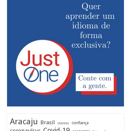
Aracaju
Brasil
confiança
clientes
Covid-19
coronavírus