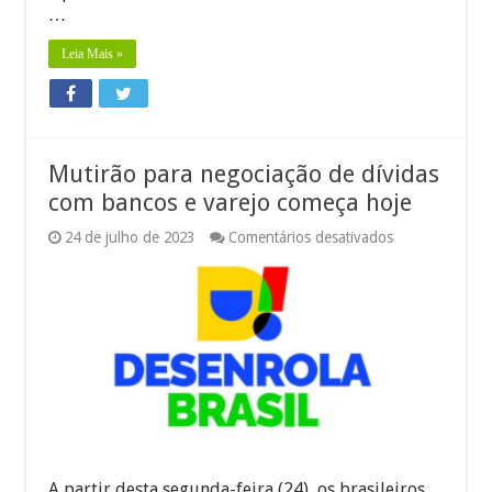
…
Leia Mais »
Mutirão para negociação de dívidas
com bancos e varejo começa hoje
em
24 de julho de 2023
Comentários desativados
Mutirão
para
negociação
de
dívidas
com
bancos
e
varejo
começa
hoje
A partir desta segunda-feira (24), os brasileiros