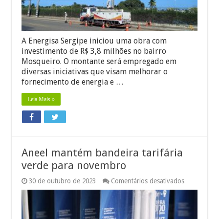
da
rede
elétrica
no
Mosqueiro
A Energisa Sergipe iniciou uma obra com
investimento de R$ 3,8 milhões no bairro
Mosqueiro. O montante será empregado em
diversas iniciativas que visam melhorar o
fornecimento de energia e …
Leia Mais »
Aneel mantém bandeira tarifária
verde para novembro
em
30 de outubro de 2023
Comentários desativados
Aneel
mantém
bandeira
tarifária