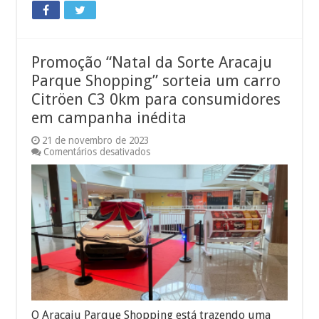
Promoção “Natal da Sorte Aracaju
Parque Shopping” sorteia um carro
Citröen C3 0km para consumidores
em campanha inédita
21 de novembro de 2023
em
Comentários desativados
Promoção
“Natal
da
Sorte
Aracaju
Parque
Shopping”
sorteia
um
carro
Citröen
C3
0km
para
O Aracaju Parque Shopping está trazendo uma