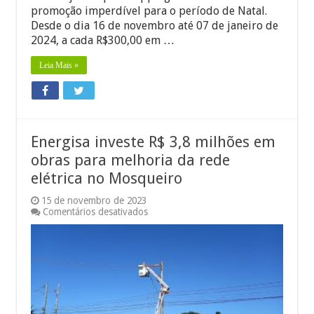
consumidores
promoção imperdível para o período de Natal.
em
Desde o dia 16 de novembro até 07 de janeiro de
campanha
inédita
2024, a cada R$300,00 em …
Leia Mais »
Energisa investe R$ 3,8 milhões em
obras para melhoria da rede
elétrica no Mosqueiro
15 de novembro de 2023
em
Comentários desativados
Energisa
investe
R$
3,8
milhões
em
obras
para
melhoria