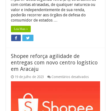
com contas atrasadas, de qualquer natureza ou
valor e independentemente de sua renda,
poderão recorrer aos órgãos de defesa do
consumidor de estados …
Leia Mais »
Shopee reforça agilidade de
entregas com novo centro logístico
em Aracaju
em
19 de julho de 2023
Comentários desativados
Shopee
reforça
agilidade
de
entregas
com
novo
centro