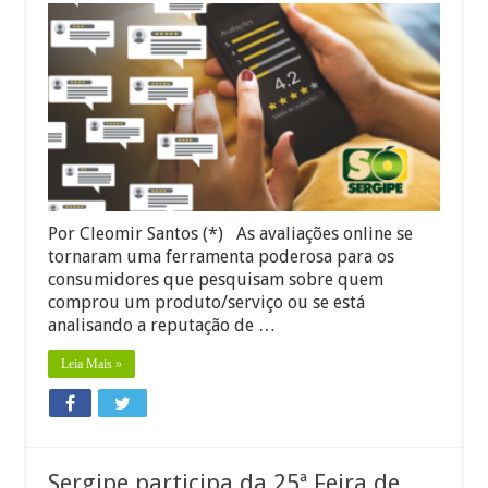
Por
que
responder
a
todas
as
suas
avaliações
online
é
fundamental?
Por Cleomir Santos (*) As avaliações online se
tornaram uma ferramenta poderosa para os
consumidores que pesquisam sobre quem
comprou um produto/serviço ou se está
analisando a reputação de …
Leia Mais »
Sergipe participa da 25ª Feira de