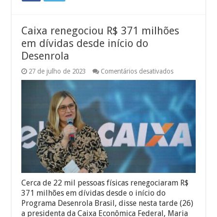
Caixa renegociou R$ 371 milhões
em dívidas desde início do
Desenrola
em
27 de julho de 2023
Comentários desativados
Caixa
renegociou
R$
371
milhões
em
dívidas
desde
início
do
Desenrola
Cerca de 22 mil pessoas físicas renegociaram R$
371 milhões em dívidas desde o início do
Programa Desenrola Brasil, disse nesta tarde (26)
a presidenta da Caixa Econômica Federal, Maria