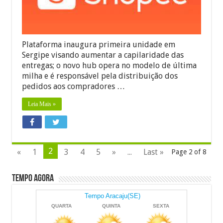
logístico
em
Aracaju
Plataforma inaugura primeira unidade em
Sergipe visando aumentar a capilaridade das
entregas; o novo hub opera no modelo de última
milha e é responsável pela distribuição dos
pedidos aos compradores …
Leia Mais »
2
«
1
3
4
5
»
...
Last »
Page 2 of 8
Tempo Agora