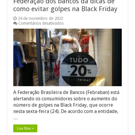
Federação dos bancos dá dicas de
como evitar golpes na Black Friday
24 de novembro de 2023
em
Comentários desativados
Federação
dos
bancos
dá
dicas
de
como
evitar
golpes
na
Black
Friday
A Federação Brasileira de Bancos (Febraban) está
alertando os consumidores sobre o aumento do
número de golpes na Black Friday, que ocorre
nesta sexta-feira (24). De acordo com a entidade,
…
Leia Mais »