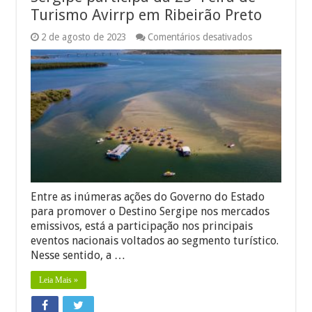
Turismo Avirrp em Ribeirão Preto
em
2 de agosto de 2023
Comentários desativados
Sergipe
participa
da
25ª
Feira
de
Turismo
Avirrp
em
Ribeirão
Preto
Entre as inúmeras ações do Governo do Estado
para promover o Destino Sergipe nos mercados
emissivos, está a participação nos principais
eventos nacionais voltados ao segmento turístico.
Nesse sentido, a …
Leia Mais »