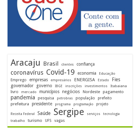
Aracaju
Brasil
confiança
clientes
Covid-19
coronavírus
economia
Educação
Fies
empresas
ENERGISA
Emprego
empresários
Estado
governador
governo
Itabaiana
IBGE
inscrições
investimentos
municípios
negócios
Nordeste
livro
pagamento
mercado
pandemia
pesquisa
população
prefeito
petrobras
prefeitura
presidente
projeto
programa
programação
Sergipe
Saúde
Receita Federal
serviços
tecnologia
turismo
UFS
vagas
trabalho