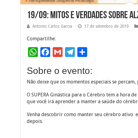
19/09: Mitos e verdades sobre A
Antonio Carlos Garcia
17 de setembro de 2019
Compartilhe:
W
F
G
T
S
h
ac
m
el
h
Sobre o evento:
at
e
ai
e
ar
sA
b
l
gr
e
Não deixe que os momentos especiais se percam, 
p
o
a
O SUPERA Ginástica para o Cérebro tem a hora de
p
o
m
que você irá aprender a manter a saúde do cérebr
k
Venha descobrir como manter seu cérebro ativo e 
depois.