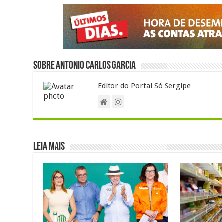
p
o
m
k
Sobre Antonio Carlos Garcia
Editor do Portal Só Sergipe
Leia Mais