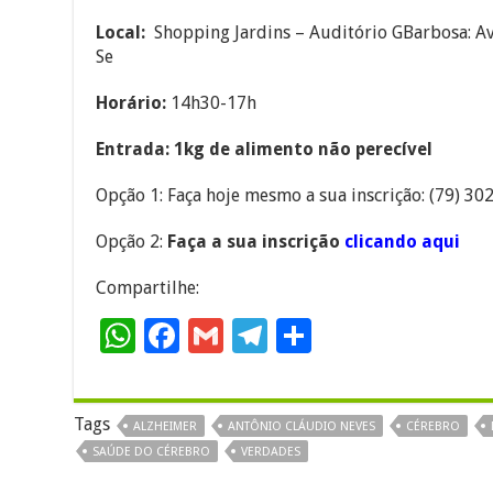
L
ocal:
Shopping Jardins – Auditório GBarbosa: Av
Se
Horário:
14h30-17h
Entrada:
1kg de alimento não perecível
Opção 1: Faça hoje mesmo a sua inscrição: (79) 3
Opção 2:
Faça a sua inscrição
clicando aqui
Compartilhe:
W
F
G
T
S
h
ac
m
el
h
at
e
ai
e
ar
Tags
ALZHEIMER
ANTÔNIO CLÁUDIO NEVES
CÉREBRO
sA
b
l
gr
e
SAÚDE DO CÉREBRO
VERDADES
p
o
a