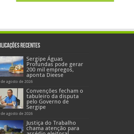
blicações recentes
Sergipe Águas
Profundas pode gerar
200 mil empregos,
aponta Dieese
 de agosto de 2026
Convenções fecham o
tabuleiro da disputa
pelo Governo de
Sergipe
 de agosto de 2026
Justiça do Trabalho
chama atenção para
assédio eleitoral