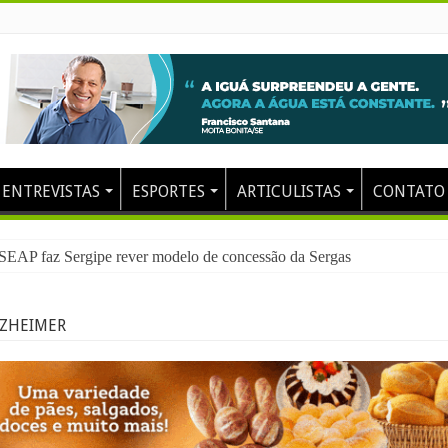
ENTREVISTAS
ESPORTES
ARTICULISTAS
CONTATO
 pode gerar 200 mil empregos, aponta Dieese
 SEAP faz Sergipe rever modelo de concessão da Sergas
ALZHEIMER