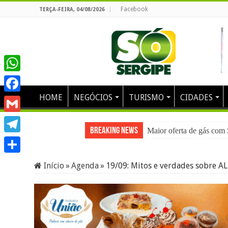
Facebook
TERÇA-FEIRA, 04/08/2026
WhatsApp
HOME
NEGÓCIOS
TURISMO
CIDADES
Facebook
Gmail
Breaking News
Sergipe Águas Profundas
Maior oferta de gás com
Telegram
Share
Início
»
Agenda
»
19/09: Mitos e verdades sobre 