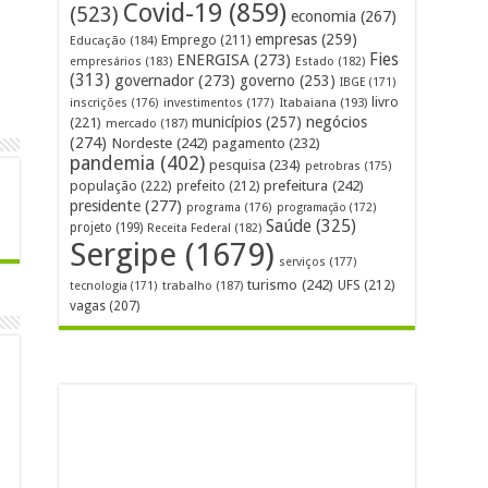
Covid-19
(859)
(523)
economia
(267)
empresas
(259)
Emprego
(211)
Educação
(184)
Fies
ENERGISA
(273)
empresários
(183)
Estado
(182)
(313)
governador
(273)
governo
(253)
IBGE
(171)
livro
Itabaiana
(193)
inscrições
(176)
investimentos
(177)
municípios
(257)
negócios
(221)
mercado
(187)
(274)
Nordeste
(242)
pagamento
(232)
pandemia
(402)
pesquisa
(234)
petrobras
(175)
prefeitura
(242)
população
(222)
prefeito
(212)
presidente
(277)
programa
(176)
programação
(172)
Saúde
(325)
projeto
(199)
Receita Federal
(182)
Sergipe
(1679)
serviços
(177)
turismo
(242)
UFS
(212)
tecnologia
(171)
trabalho
(187)
vagas
(207)