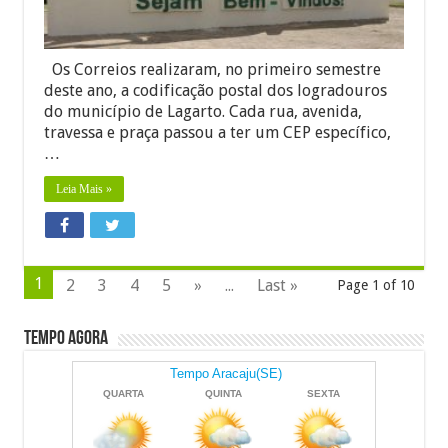
correspondên
Os Correios realizaram, no primeiro semestre
deste ano, a codificação postal dos logradouros
do município de Lagarto. Cada rua, avenida,
travessa e praça passou a ter um CEP específico,
…
Leia Mais »
1
2
3
4
5
»
...
Last »
Page 1 of 10
Tempo Agora