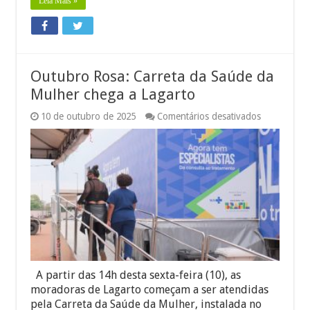
Leia Mais »
Outubro Rosa: Carreta da Saúde da
Mulher chega a Lagarto
em
10 de outubro de 2025
Comentários desativados
Outubro
Rosa:
Carreta
da
Saúde
da
Mulher
chega
a
Lagarto
A partir das 14h desta sexta-feira (10), as
moradoras de Lagarto começam a ser atendidas
pela Carreta da Saúde da Mulher, instalada no