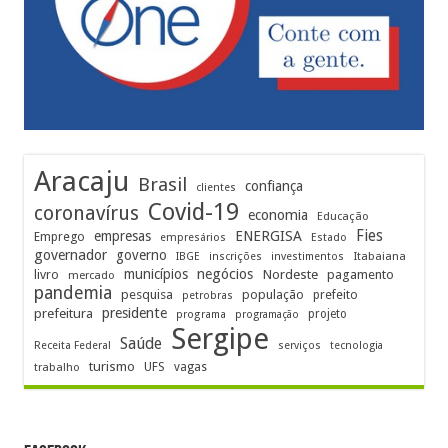
Aracaju
Brasil
confiança
clientes
Covid-19
coronavírus
economia
Educação
Fies
empresas
ENERGISA
Emprego
empresários
Estado
governador
governo
Itabaiana
IBGE
inscrições
investimentos
municípios
negócios
Nordeste
livro
pagamento
mercado
pandemia
pesquisa
população
prefeito
petrobras
prefeitura
presidente
projeto
programa
programação
Sergipe
Saúde
Receita Federal
serviços
tecnologia
turismo
UFS
vagas
trabalho