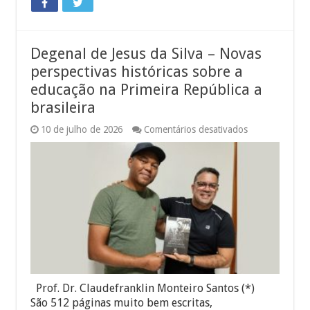
Degenal de Jesus da Silva – Novas
perspectivas históricas sobre a
educação na Primeira República a
brasileira
em
10 de julho de 2026
Comentários desativados
Degenal
de
Jesus
da
Silva
–
Novas
perspectivas
históricas
sobre
a
educação
na
Primeira
Prof. Dr. Claudefranklin Monteiro Santos (*)
República
São 512 páginas muito bem escritas,
a