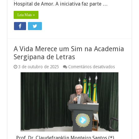
Hospital de Amor. A iniciativa faz parte …
Leia Mais »
A Vida Merece um Sim na Academia
Sergipana de Letras
em
3 de outubro de 2025
Comentários desativados
A
Vida
Merece
um
Sim
na
Academia
Sergipana
de
Letras
Prof. Dr. Claudefranklin Monteiro Santos (*)