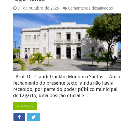
em
31 de outubro de 2025
Comentários desativados
Centro
Cultural
Luiz
Antônio
Barreto
(Aracaju)
—
uma
declaração
de
amor
à
cultura
sergipana
Prof. Dr. Claudefranklin Monteiro Santos Até o
e
fechamento do presente texto, ainda não havia
à
recebido, por parte do poder público municipal
intelectuali
lagartense
de Lagarto, uma posição oficial e …
Leia Mais »