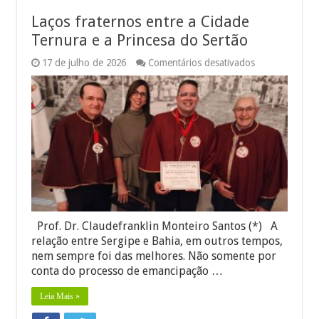
Laços fraternos entre a Cidade
Ternura e a Princesa do Sertão
em
17 de julho de 2026
Comentários desativados
Laços
fraternos
entre
a
Cidade
Ternura
e
a
Princesa
do
Sertão
Prof. Dr. Claudefranklin Monteiro Santos (*) A
relação entre Sergipe e Bahia, em outros tempos,
nem sempre foi das melhores. Não somente por
conta do processo de emancipação …
Leia Mais »