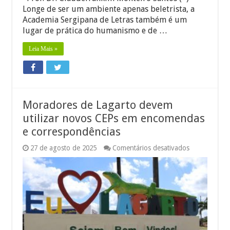
Longe de ser um ambiente apenas beletrista, a
Academia Sergipana de Letras também é um
lugar de prática do humanismo e de …
Leia Mais »
Moradores de Lagarto devem
utilizar novos CEPs em encomendas
e correspondências
em
27 de agosto de 2025
Comentários desativados
Moradores
de
Lagarto
devem
utilizar
novos
CEPs
em
encomendas
e