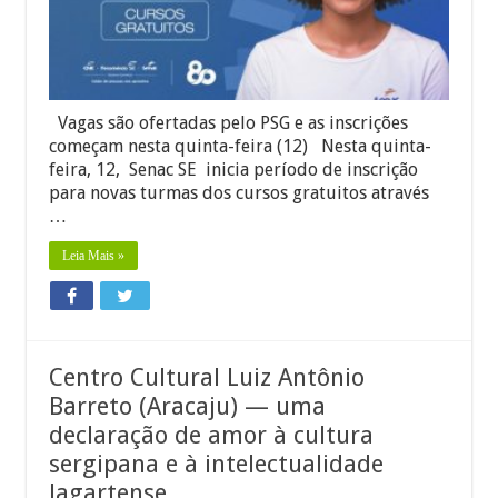
em
cursos
gratuitos
em
quatro
municípios
Vagas são ofertadas pelo PSG e as inscrições
começam nesta quinta-feira (12) Nesta quinta-
feira, 12, Senac SE inicia período de inscrição
para novas turmas dos cursos gratuitos através
…
Leia Mais »
Centro Cultural Luiz Antônio
Barreto (Aracaju) — uma
declaração de amor à cultura
sergipana e à intelectualidade
lagartense