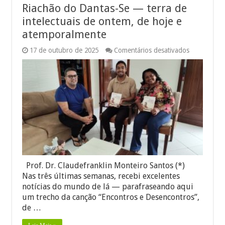
Riachão do Dantas-Se — terra de
intelectuais de ontem, de hoje e
atemporalmente
em
17 de outubro de 2025
Comentários desativados
Riachão
do
Dantas-
Se
—
terra
de
intelectuais
de
ontem,
de
hoje
e
atemporalm
Prof. Dr. Claudefranklin Monteiro Santos (*)
Nas três últimas semanas, recebi excelentes
notícias do mundo de lá — parafraseando aqui
um trecho da canção “Encontros e Desencontros”,
de …