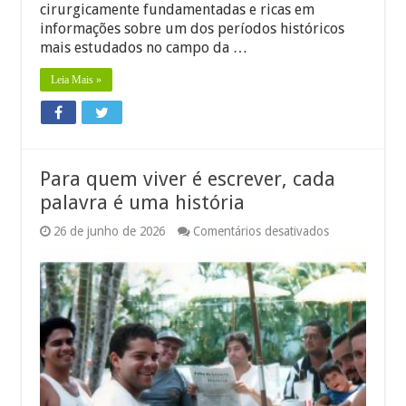
cirurgicamente fundamentadas e ricas em
brasileira
informações sobre um dos períodos históricos
mais estudados no campo da …
Leia Mais »
Para quem viver é escrever, cada
palavra é uma história
em
26 de junho de 2026
Comentários desativados
Para
quem
viver
é
escrever,
cada
palavra
é
uma
história