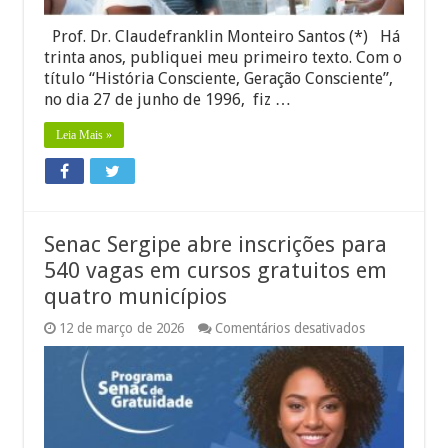
Prof. Dr. Claudefranklin Monteiro Santos (*) Há
trinta anos, publiquei meu primeiro texto. Com o
título “História Consciente, Geração Consciente”,
no dia 27 de junho de 1996, fiz …
Leia Mais »
Senac Sergipe abre inscrições para
540 vagas em cursos gratuitos em
quatro municípios
em
12 de março de 2026
Comentários desativados
Senac
Sergipe
abre
inscrições
para
540
vagas