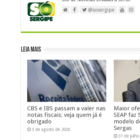
Site de Notícias Levadas a Sério.
@sosergipe
Leia Mais
CBS e IBS passam a valer nas
Maior ofe
notas fiscais; veja quem já é
SEAP faz 
obrigado
modelo d
Sergas
3 de agosto de 2026