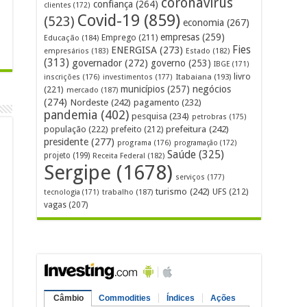
coronavírus
confiança
(264)
clientes
(172)
Covid-19
(859)
(523)
economia
(267)
empresas
(259)
Emprego
(211)
Educação
(184)
Fies
ENERGISA
(273)
empresários
(183)
Estado
(182)
(313)
governador
(272)
governo
(253)
IBGE
(171)
livro
Itabaiana
(193)
inscrições
(176)
investimentos
(177)
municípios
(257)
negócios
(221)
mercado
(187)
(274)
Nordeste
(242)
pagamento
(232)
pandemia
(402)
pesquisa
(234)
petrobras
(175)
prefeitura
(242)
população
(222)
prefeito
(212)
presidente
(277)
programa
(176)
programação
(172)
Saúde
(325)
projeto
(199)
Receita Federal
(182)
Sergipe
(1678)
serviços
(177)
turismo
(242)
UFS
(212)
tecnologia
(171)
trabalho
(187)
vagas
(207)