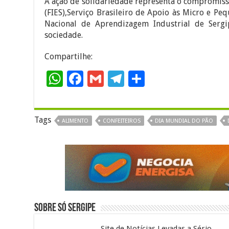
A ação de solidariedade representa o compromiss
(FIES),Serviço Brasileiro de Apoio às Micro e P
Nacional de Aprendizagem Industrial de Sergi
sociedade.
Compartilhe:
W
F
G
T
S
h
ac
m
el
h
at
e
ai
e
ar
Tags
ALIMENTO
CONFEITEIROS
DIA MUNDIAL DO PÃO
sA
b
l
gr
e
p
o
a
p
o
m
k
Sobre Só Sergipe