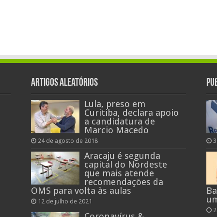
Artigos aleatórios
Pu
Lula, preso em
Curitiba, declara apoio
a candidatura de
Marcio Macedo
24 de agosto de 2018
3
Aracaju é segunda
capital do Nordeste
que mais atende
recomendações da
OMS para volta às aulas
Ba
um
12 de julho de 2021
2
Coronavírus &