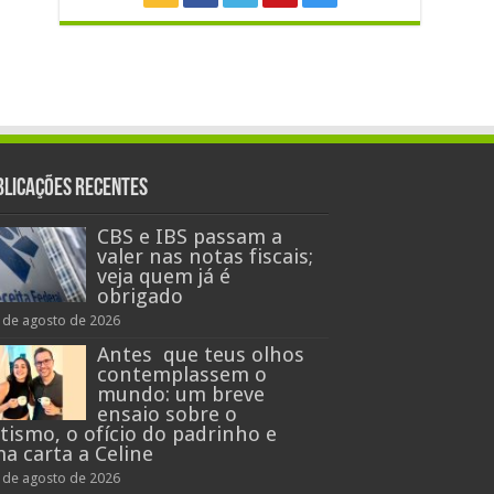
blicações recentes
CBS e IBS passam a
valer nas notas fiscais;
veja quem já é
obrigado
 de agosto de 2026
Antes que teus olhos
contemplassem o
mundo: um breve
ensaio sobre o
tismo, o ofício do padrinho e
a carta a Celine
 de agosto de 2026