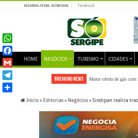
Facebook
SEGUNDA-FEIRA, 03/08/2026
WhatsApp
HOME
NEGÓCIOS
TURISMO
CIDADES
Facebook
Gmail
Breaking News
Maior oferta de gás com
Telegram
Share
Início
»
Editorias
»
Negócios
»
Sindipan realiza tra