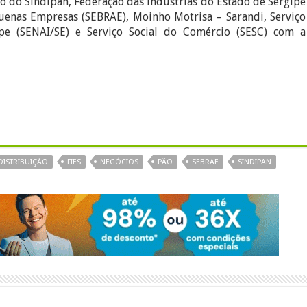
o do Sindipan, Federação das Indústrias do Estado de Sergipe
equenas Empresas (SEBRAE), Moinho Motrisa – Sarandi, Serviço
pe (SENAI/SE) e Serviço Social do Comércio (SESC) com a
DISTRIBUIÇÃO
FIES
NEGÓCIOS
PÃO
SEBRAE
SINDIPAN