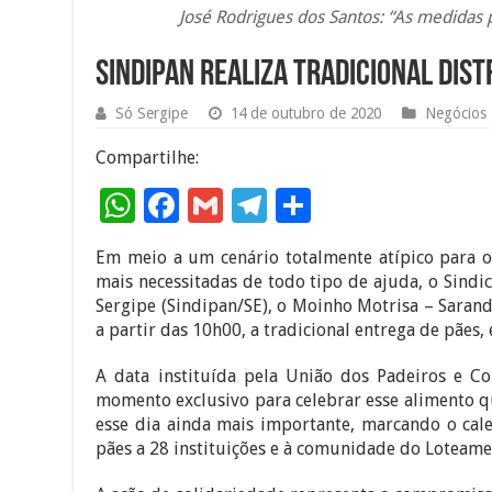
José Rodrigues dos Santos: “As medidas 
Sindipan realiza tradicional dist
Só Sergipe
14 de outubro de 2020
Negócios
Compartilhe:
W
F
G
T
S
h
ac
m
el
h
Em meio a um cenário totalmente atípico para 
at
e
ai
e
ar
mais necessitadas de todo tipo de ajuda, o Sindic
sA
b
l
gr
e
Sergipe (Sindipan/SE), o Moinho Motrisa – Sarand
a partir das 10h00, a tradicional entrega de pãe
p
o
a
p
o
m
A data instituída pela União dos Padeiros e C
momento exclusivo para celebrar esse alimento qu
k
esse dia ainda mais importante, marcando o cal
pães a 28 instituições e à comunidade do Loteam