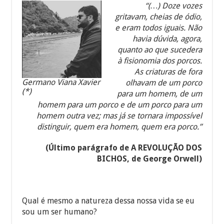
“(…) Doze vozes
at
e
ai
e
ar
gritavam, cheias de ódio,
sA
b
l
gr
e
e eram todos iguais. Não
havia dúvida, agora,
p
o
a
quanto ao que sucedera
p
o
m
à fisionomia dos porcos.
As criaturas de fora
k
Germano Viana Xavier
olhavam de um porco
(*)
para um homem, de um
homem para um porco e de um porco para um
homem outra vez; mas já se tornara impossível
distinguir, quem era homem, quem era porco.”
(Último parágrafo de A REVOLUÇÃO DOS
BICHOS, de George Orwell)
Qual é mesmo a natureza dessa nossa vida se eu
sou um ser humano?