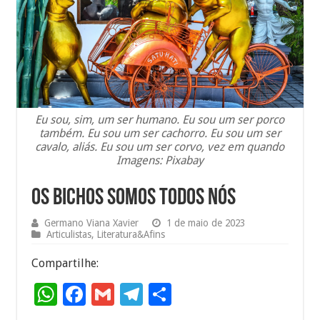
Eu sou, sim, um ser humano. Eu sou um ser porco
também. Eu sou um ser cachorro. Eu sou um ser
cavalo, aliás. Eu sou um ser corvo, vez em quando
Imagens: Pixabay
Os bichos somos todos nós
Germano Viana Xavier
1 de maio de 2023
Articulistas
,
Literatura&Afins
Compartilhe:
W
F
G
T
S
h
ac
m
el
h