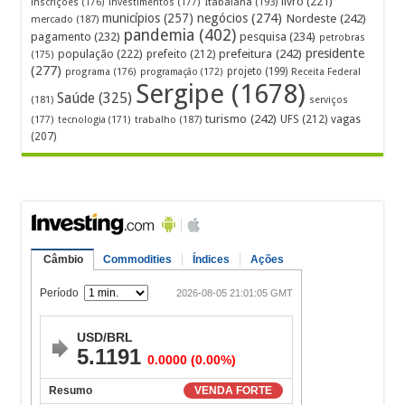
livro
(221)
Itabaiana
(193)
inscrições
(176)
investimentos
(177)
municípios
(257)
negócios
(274)
Nordeste
(242)
mercado
(187)
pandemia
(402)
pagamento
(232)
pesquisa
(234)
petrobras
prefeitura
(242)
presidente
população
(222)
prefeito
(212)
(175)
(277)
projeto
(199)
programa
(176)
programação
(172)
Receita Federal
Sergipe
(1678)
Saúde
(325)
(181)
serviços
turismo
(242)
UFS
(212)
vagas
(177)
tecnologia
(171)
trabalho
(187)
(207)