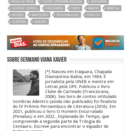
BOLA DE NEVE
CLASSE OPERÁRIA INGLESA
GARGANTA
p
o
a
GEORGE ORWELL
HISTORIETA
LIVRO
MAJOR
MIMOSA
p
o
m
MOISES
NAPOLEÃO
PERSONAGENS
PORCOS
QUITÉRIA
SANSÃO
k
Sobre Germano Viana Xavier
(*) Nasceu em Iraquara, Chapada
Diamantina-Bahia, em 1984. É
jornalista pela UNEB e mestre em
Letras pela UPE. Publicou o livro
Clube de Carteado (Franciscana,
2006). Seu livro de contos intitulado
Sombras Adentro (ainda não publicado) foi finalista
do IV Prêmio Pernambuco de Literatura (2016). Em
2021, publicou o livro O Homem Encurralado
(Penalux); e em 2022 , Esplanada do Tempo, que
compreende a segunda parte da Trilogia do
Centauro. Escreve para encontrar o equador de