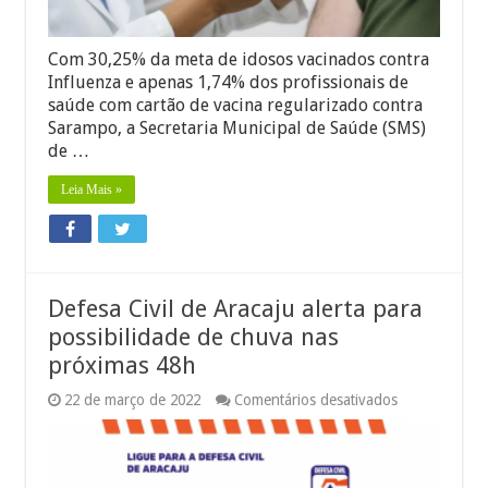
dia
30
Com 30,25% da meta de idosos vacinados contra
Influenza e apenas 1,74% dos profissionais de
saúde com cartão de vacina regularizado contra
Sarampo, a Secretaria Municipal de Saúde (SMS)
de …
Leia Mais »
Defesa Civil de Aracaju alerta para
possibilidade de chuva nas
próximas 48h
em
22 de março de 2022
Comentários desativados
Defesa
Civil
de
Aracaju
alerta