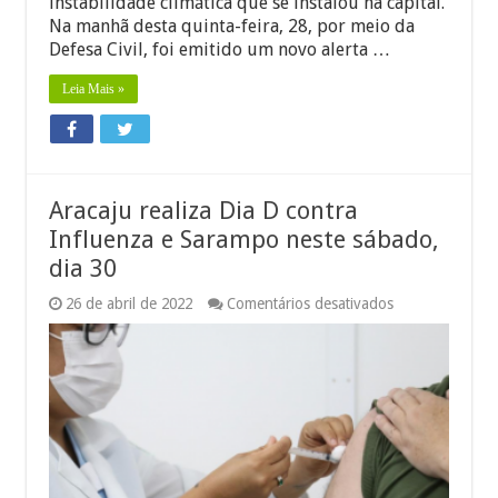
instabilidade climática que se instalou na capital.
Na manhã desta quinta-feira, 28, por meio da
Defesa Civil, foi emitido um novo alerta …
Leia Mais »
Aracaju realiza Dia D contra
Influenza e Sarampo neste sábado,
dia 30
em
26 de abril de 2022
Comentários desativados
Aracaju
realiza
Dia
D
contra
Influenza
e
Sarampo
neste
sábado,