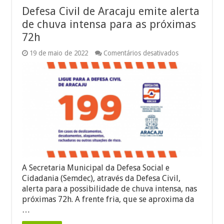
Defesa Civil de Aracaju emite alerta
de chuva intensa para as próximas
72h
em
19 de maio de 2022
Comentários desativados
Defesa
Civil
de
Aracaju
emite
alerta
de
chuva
intensa
para
as
próximas
72h
A Secretaria Municipal da Defesa Social e
Cidadania (Semdec), através da Defesa Civil,
alerta para a possibilidade de chuva intensa, nas
próximas 72h. A frente fria, que se aproxima da
…