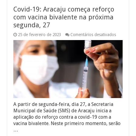
Covid-19: Aracaju começa reforço
com vacina bivalente na próxima
segunda, 27
em
25 de fevereiro de 2023
Comentários desativados
Covid-
19:
Aracaju
começa
reforço
com
vacina
bivalente
na
próxima
segunda,
27
A partir de segunda-feira, dia 27, a Secretaria
Municipal de Saúde (SMS) de Aracaju inicia a
aplicação do reforço contra a covid-19 com a
vacina bivalente. Neste primeiro momento, serão
…