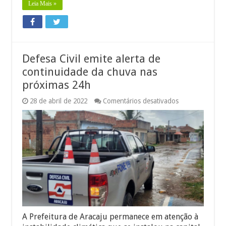
Leia Mais »
Defesa Civil emite alerta de
continuidade da chuva nas
próximas 24h
em
28 de abril de 2022
Comentários desativados
Defesa
Civil
emite
alerta
de
continuidade
da
chuva
nas
próximas
24h
A Prefeitura de Aracaju permanece em atenção à