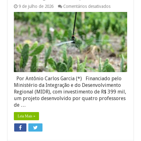
em
9 de julho de 2026
Comentários desativados
Irrigação:
UFS
coordena
app
gratuito
que
promete
economia
de
30%
de
água
no
campo
Por Antônio Carlos Garcia (*) Financiado pelo
Ministério da Integração e do Desenvolvimento
Regional (MIDR), com investimento de R$ 399 mil,
um projeto desenvolvido por quatro professores
de …
Leia Mais »