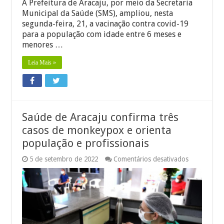
A Prefeitura de Aracaju, por meio da Secretaria
Municipal da Saúde (SMS), ampliou, nesta
segunda-feira, 21, a vacinação contra covid-19
para a população com idade entre 6 meses e
menores …
Leia Mais »
Saúde de Aracaju confirma três
casos de monkeypox e orienta
população e profissionais
em
5 de setembro de 2022
Comentários desativados
Saúde
de
Aracaju
confirma
três
casos
de
monkeypox