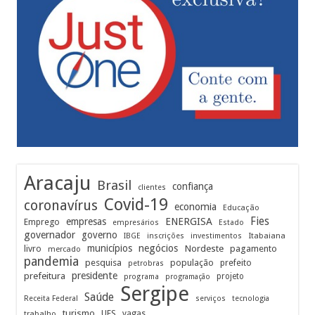
Aracaju
Brasil
confiança
clientes
Covid-19
coronavírus
economia
Educação
Fies
empresas
ENERGISA
Emprego
empresários
Estado
governador
governo
Itabaiana
IBGE
inscrições
investimentos
municípios
negócios
Nordeste
livro
pagamento
mercado
pandemia
pesquisa
população
prefeito
petrobras
prefeitura
presidente
projeto
programa
programação
Sergipe
Saúde
Receita Federal
serviços
tecnologia
turismo
UFS
vagas
trabalho