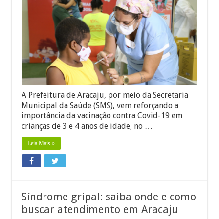
com
aumento
de
internações
de
crianças,
Prefeitura
reforça
necessidade
da
vacinação
A Prefeitura de Aracaju, por meio da Secretaria
Municipal da Saúde (SMS), vem reforçando a
importância da vacinação contra Covid-19 em
crianças de 3 e 4 anos de idade, no …
Leia Mais »
Síndrome gripal: saiba onde e como
buscar atendimento em Aracaju