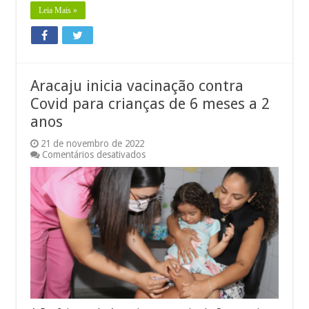
Leia Mais »
Aracaju inicia vacinação contra
Covid para crianças de 6 meses a 2
anos
21 de novembro de 2022
em
Comentários desativados
Aracaju
inicia
vacinação
contra
Covid
para
crianças
de
6
meses
a
2
anos