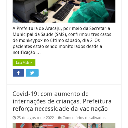
e
orienta
população
e
profissionai
A Prefeitura de Aracaju, por meio da Secretaria
Municipal da Saúde (SMS), confirmou três casos
de monkeypox no último sábado, dia 2. Os
pacientes estão sendo monitorados desde a
notificação …
Leia Mais »
Covid-19: com aumento de
internações de crianças, Prefeitura
reforça necessidade da vacinação
em
23 de agosto de 2022
Comentários desativados
Covid-
19: