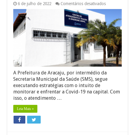
em
6 de julho de 2022
Comentários desativados
Síndrome
gripal:
saiba
onde
e
como
buscar
atendimento
em
Aracaju
A Prefeitura de Aracaju, por intermédio da
Secretaria Municipal da Saúde (SMS), segue
executando estratégias com o intuito de
monitorar e enfrentar a Covid-19 na capital. Com
isso, o atendimento …
Leia Mais »