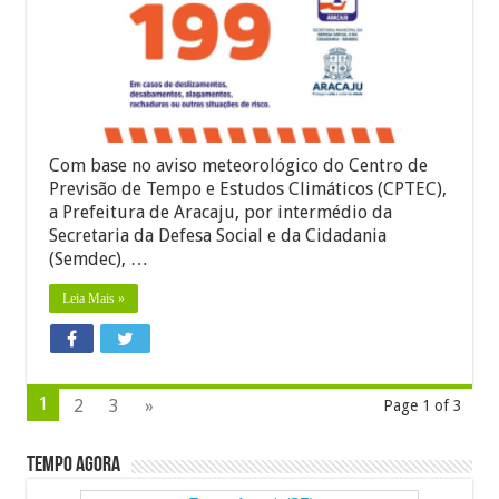
para
possibilidade
de
chuva
nas
próximas
48h
Com base no aviso meteorológico do Centro de
Previsão de Tempo e Estudos Climáticos (CPTEC),
a Prefeitura de Aracaju, por intermédio da
Secretaria da Defesa Social e da Cidadania
(Semdec), …
Leia Mais »
1
2
3
»
Page 1 of 3
Tempo Agora