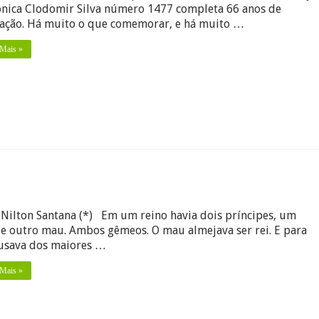
va,
nica Clodomir Silva número 1477 completa 66 anos de
u
ação. Há muito o que comemorar, e há muito …
abalho
sto
 Mais »
om
rfeita
bedoria
s
eais
çônicos
Nilton Santana (*) Em um reino havia dois príncipes, um
za
e outro mau. Ambos gêmeos. O mau almejava ser rei. E para
 usava dos maiores …
 Mais »