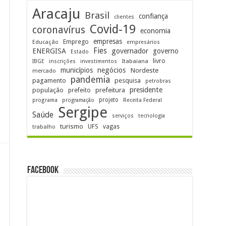
Aracaju
Brasil
confiança
clientes
Covid-19
coronavírus
economia
empresas
Emprego
Educação
empresários
Fies
ENERGISA
governador
governo
Estado
livro
Itabaiana
IBGE
inscrições
investimentos
municípios
negócios
Nordeste
mercado
pandemia
pagamento
pesquisa
petrobras
prefeitura
presidente
população
prefeito
projeto
programa
programação
Receita Federal
Sergipe
Saúde
serviços
tecnologia
turismo
UFS
vagas
trabalho
FACEBOOK