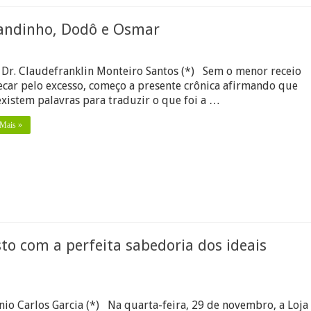
rmandinho, Dodô e Osmar
u
. Dr. Claudefranklin Monteiro Santos (*) Sem o menor receio
ecar pelo excesso, começo a presente crônica afirmando que
existem palavras para traduzir o que foi a …
co
 Mais »
dinho,
r
sto com a perfeita sabedoria dos ideais
m
ja
nio Carlos Garcia (*) Na quarta-feira, 29 de novembro, a Loja
odomir