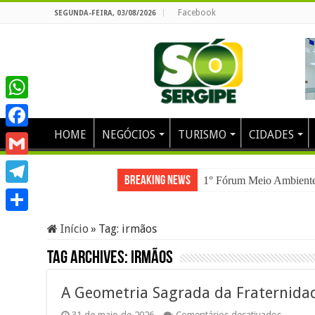
Facebook
SEGUNDA-FEIRA, 03/08/2026
WhatsApp
HOME
NEGÓCIOS
TURISMO
CIDADES
Facebook
Gmail
Breaking News
1° Fórum Meio Ambiente e
Telegram
Share
Início
»
Tag:
irmãos
Tag Archives:
irmãos
A Geometria Sagrada da Fraternidad
em