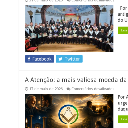
31 de maio de 2026
Comentários desativados
A
Por 
Geometr
Sagrad
anti
da
do U
Fratern
A
Leia
missão
do
Veneráv
Mestre
Facebook
Twitter
A Atenção: a mais valiosa moeda da
em
17 de maio de 2026
Comentários desativados
A
Por 
Atenção
a
urge
mais
daqu
valiosa
moeda
Leia
da
vida