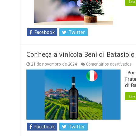
Leia
Facebook
Twitter
Conheça a vinícola Beni di Batasiol
e
21 de novembro de 2024
Comentários desativados
Co
Por 
a
vi
Frate
Be
di B
di
Ba
Leia
e
se
vi
ma
Facebook
Twitter