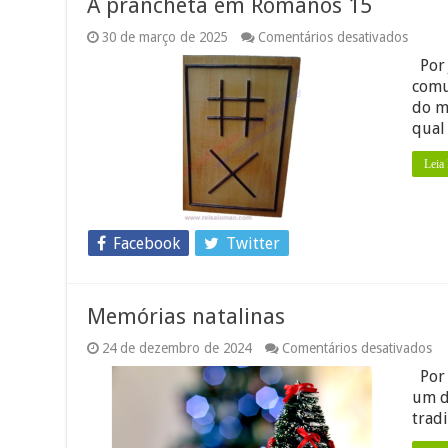
A prancheta em Romanos 15
em
30 de março de 2025
Comentários desativados
A
Por 
pranch
em
comu
Roman
do m
15
qual
Leia
Facebook
Twitter
Memórias natalinas
e
24 de dezembro de 2024
Comentários desativados
Me
Por 
na
um d
trad