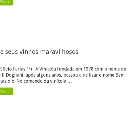
 Mais »
o e seus vinhos maravilhosos
m
nheça
Sílvio Farias (*) A Vinícola fundada em 1978 com o nome de
nícola
lli Dogliani, após alguns anos, passou a utilizar o nome Beni
ni
atasiolo. No comando da vinícola …
tasiolo
 Mais »
us
nhos
ravilhosos