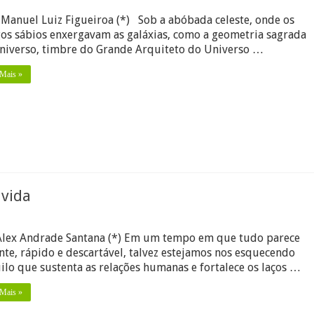
Manuel Luiz Figueiroa (*) Sob a abóbada celeste, onde os
ia
a
gos sábios enxergavam as galáxias, como a geometria sagrada
niverso, timbre do Grande Arquiteto do Universo …
idade:
 Mais »
el
 vida
Alex Andrade Santana (*) Em um tempo em que tudo parece
:
nte, rápido e descartável, talvez estejamos nos esquecendo
ilo que sustenta as relações humanas e fortalece os laços …
 Mais »