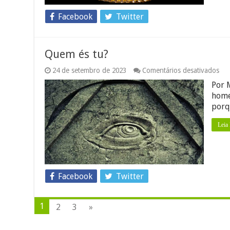
Facebook
Twitter
Quem és tu?
em
24 de setembro de 2023
Comentários desativados
Qu
Por 
és
tu?
home
porq
Leia
Facebook
Twitter
1
2
3
»