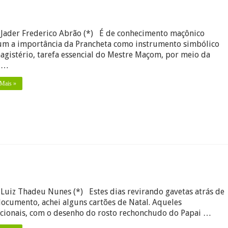
Jader Frederico Abrão (*) É de conhecimento maçônico
eta
m a importância da Prancheta como instrumento simbólico
os
agistério, tarefa essencial do Mestre Maçom, por meio da
 …
 Mais »
m
mórias
Luiz Thadeu Nunes (*) Estes dias revirando gavetas atrás de
talinas
ocumento, achei alguns cartões de Natal. Aqueles
icionais, com o desenho do rosto rechonchudo do Papai …