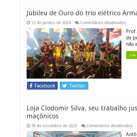
Jubileu de Ouro do trio elétrico A
em
12 de janeiro de 2024
Comentários desativados
Jubile
Prof
de
Ouro
de p
do
não 
trio
elétri
Leia
Arman
Dodô
e
Osma
Facebook
Twitter
Loja Clodomir Silva, seu trabalho ju
maçônicos
e
26 de novembro de 2023
Comentários desativados
Lo
Antô
Cl