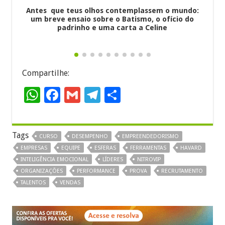
3 bi
Antes que teus olhos contemplassem o mundo:
um breve ensaio sobre o Batismo, o ofício do
padrinho e uma carta a Celine
Compartilhe:
W
F
G
T
S
h
ac
m
el
h
at
e
ai
e
ar
Tags
CURSO
DESEMPENHO
EMPREENDEDORISMO
sA
b
l
gr
e
EMPRESAS
EQUIPE
ESFERAS
FERRAMENTAS
HAVARD
p
o
a
INTELIGÊNCIA EMOCIONAL
LÍDERES
NITROVIP
p
o
m
ORGANIZAÇÕES
PERFORMANCE
PROVA
RECRUTAMENTO
TALENTOS
VENDAS
k