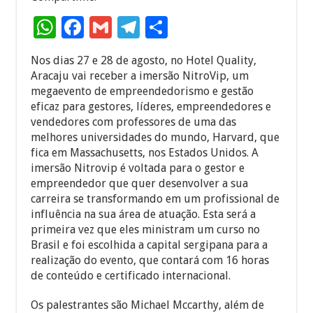
W
F
G
T
S
h
ac
m
el
h
Nos dias 27 e 28 de agosto, no Hotel Quality,
at
e
ai
e
ar
Aracaju vai receber a imersão NitroVip, um
sA
b
l
gr
e
megaevento de empreendedorismo e gestão
eficaz para gestores, líderes, empreendedores e
p
o
a
vendedores com professores de uma das
p
o
m
melhores universidades do mundo, Harvard, que
fica em Massachusetts, nos Estados Unidos. A
k
imersão Nitrovip é voltada para o gestor e
empreendedor que quer desenvolver a sua
carreira se transformando em um profissional de
influência na sua área de atuação. Esta será a
primeira vez que eles ministram um curso no
Brasil e foi escolhida a capital sergipana para a
realização do evento, que contará com 16 horas
de conteúdo e certificado internacional.
Os palestrantes são Michael Mccarthy, além de