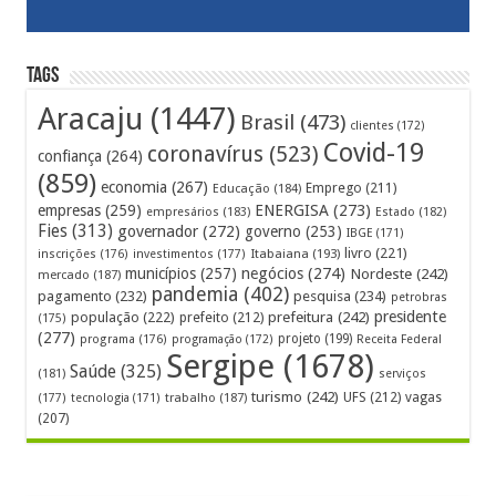
Tags
Aracaju
(1447)
Brasil
(473)
clientes
(172)
Covid-19
coronavírus
(523)
confiança
(264)
(859)
economia
(267)
Emprego
(211)
Educação
(184)
empresas
(259)
ENERGISA
(273)
empresários
(183)
Estado
(182)
Fies
(313)
governador
(272)
governo
(253)
IBGE
(171)
livro
(221)
Itabaiana
(193)
inscrições
(176)
investimentos
(177)
municípios
(257)
negócios
(274)
Nordeste
(242)
mercado
(187)
pandemia
(402)
pagamento
(232)
pesquisa
(234)
petrobras
prefeitura
(242)
presidente
população
(222)
prefeito
(212)
(175)
(277)
projeto
(199)
programa
(176)
programação
(172)
Receita Federal
Sergipe
(1678)
Saúde
(325)
(181)
serviços
turismo
(242)
UFS
(212)
vagas
(177)
tecnologia
(171)
trabalho
(187)
(207)