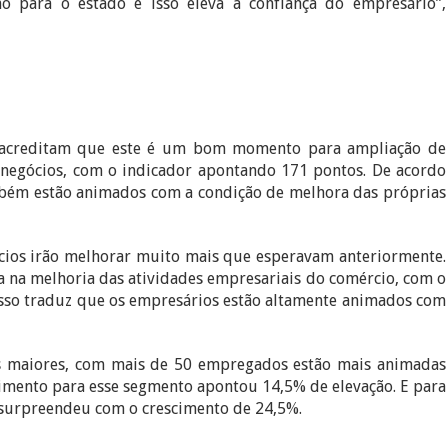
para o estado e isso eleva a confiança do empresário”,
s acreditam que este é um bom momento para ampliação de
s negócios, com o indicador apontando 171 pontos. De acordo
bém estão animados com a condição de melhora das próprias
cios irão melhorar muito mais que esperavam anteriormente.
a na melhoria das atividades empresariais do comércio, com o
Isso traduz que os empresários estão altamente animados com
 maiores, com mais de 50 empregados estão mais animadas
cimento para esse segmento apontou 14,5% de elevação. E para
r surpreendeu com o crescimento de 24,5%.