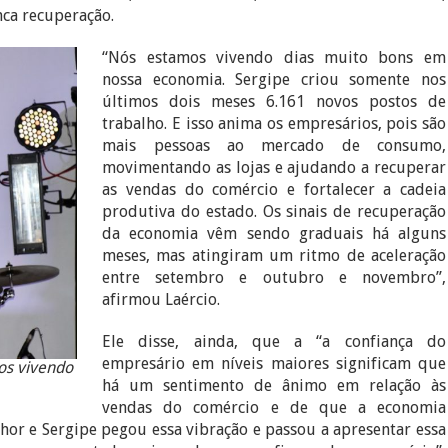
ércio/Sesc/Senac, Laércio Oliveira, comentou os resultados,
ca recuperação.
“Nós estamos vivendo dias muito bons em
nossa economia. Sergipe criou somente nos
últimos dois meses 6.161 novos postos de
trabalho. E isso anima os empresários, pois são
mais pessoas ao mercado de consumo,
movimentando as lojas e ajudando a recuperar
as vendas do comércio e fortalecer a cadeia
produtiva do estado. Os sinais de recuperação
da economia vêm sendo graduais há alguns
meses, mas atingiram um ritmo de aceleração
entre setembro e outubro e novembro”,
afirmou Laércio.
Ele disse, ainda, que a “a confiança do
empresário em níveis maiores significam que
mos vivendo
há um sentimento de ânimo em relação às
vendas do comércio e de que a economia
lhor e Sergipe pegou essa vibração e passou a apresentar essa