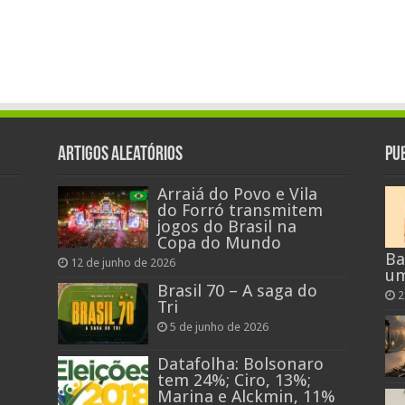
Artigos aleatórios
Pu
Arraiá do Povo e Vila
do Forró transmitem
jogos do Brasil na
Copa do Mundo
Ba
12 de junho de 2026
um
Brasil 70 – A saga do
2
Tri
5 de junho de 2026
Datafolha: Bolsonaro
tem 24%; Ciro, 13%;
Marina e Alckmin, 11%