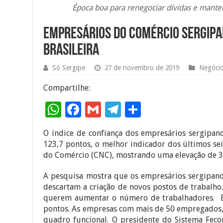
Época boa para renegociar dívidas e mante
Empresários do comércio sergip
brasileira
Só Sergipe
27 de novembro de 2019
Negóci
Compartilhe:
W
F
G
T
S
h
ac
m
el
h
O índice de confiança dos empresários sergipan
at
e
ai
e
ar
123,7 pontos, o melhor indicador dos últimos se
sA
b
l
gr
e
do Comércio (CNC), mostrando uma elevação de 
p
o
a
A pesquisa mostra que os empresários sergipanos
p
o
m
descartam a criação de novos postos de trabalh
querem aumentar o número de trabalhadores. Es
k
pontos. As empresas com mais de 50 empregados, 