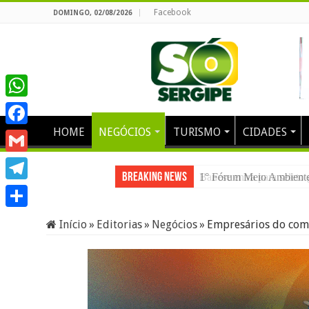
Facebook
DOMINGO, 02/08/2026
WhatsApp
HOME
NEGÓCIOS
TURISMO
CIDADES
Facebook
Gmail
Breaking News
1° Fórum Meio Ambiente e
Telegram
Share
Início
»
Editorias
»
Negócios
»
Empresários do comé