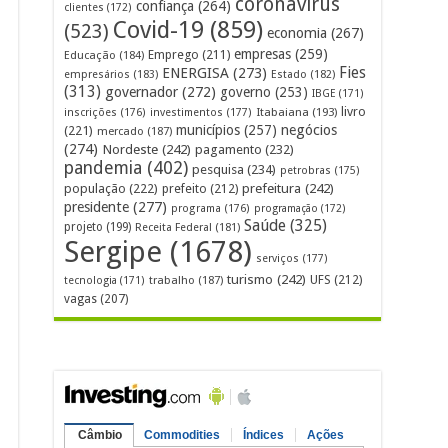
coronavírus
confiança
(264)
clientes
(172)
Covid-19
(859)
(523)
economia
(267)
empresas
(259)
Emprego
(211)
Educação
(184)
Fies
ENERGISA
(273)
empresários
(183)
Estado
(182)
(313)
governador
(272)
governo
(253)
IBGE
(171)
livro
Itabaiana
(193)
inscrições
(176)
investimentos
(177)
municípios
(257)
negócios
(221)
mercado
(187)
(274)
Nordeste
(242)
pagamento
(232)
pandemia
(402)
pesquisa
(234)
petrobras
(175)
prefeitura
(242)
população
(222)
prefeito
(212)
presidente
(277)
programa
(176)
programação
(172)
Saúde
(325)
projeto
(199)
Receita Federal
(181)
Sergipe
(1678)
serviços
(177)
turismo
(242)
UFS
(212)
tecnologia
(171)
trabalho
(187)
vagas
(207)