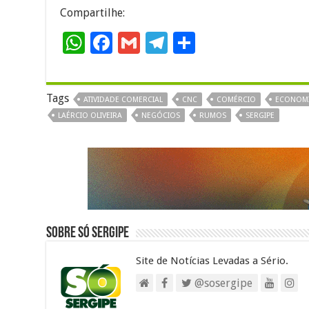
Compartilhe:
W
F
G
T
S
h
ac
m
el
h
at
e
ai
e
ar
Tags
ATIVIDADE COMERCIAL
CNC
COMÉRCIO
ECONOM
sA
b
l
gr
e
LAÉRCIO OLIVEIRA
NEGÓCIOS
RUMOS
SERGIPE
p
o
a
p
o
m
k
Sobre Só Sergipe
Site de Notícias Levadas a Sério.
@sosergipe