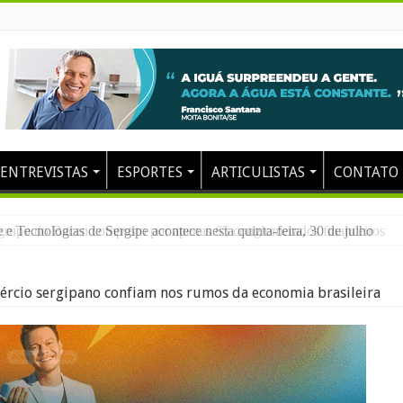
ENTREVISTAS
ESPORTES
ARTICULISTAS
CONTATO
 Tecnologias de Sergipe acontece nesta quinta-feira, 30 de julho
rcio sergipano confiam nos rumos da economia brasileira