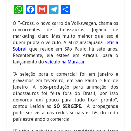
W
F
G
T
S
h
ac
m
el
h
O T-Cross, o novo carro da Volkswagen, chama os
at
e
ai
e
ar
concorrentes de dinossauros. Jogada de
sA
b
l
gr
e
marketing, claro. Mas muito melhor que isso é
quem pilota o veículo. A atriz aracajuana
Letícia
p
o
a
Sobral
que reside em São Paulo há sete anos.
p
o
m
Recentemente, ela esteve em Aracaju para o
lançamento do
veículo na Maracar.
k
“A seleção para o comercial foi em janeiro e
gravamos em fevereiro, em São Paulo e Rio de
Janeiro. A pós-produção para animação dos
dinossauros foi feita fora do Brasil, por isso
demorou um pouco para tudo ficar pronto”,
contou Letícia ao
SÓ SERGIPE
. A propaganda
pode ser vista nas redes sociais e TVs do todo
país estrelando o comercial.