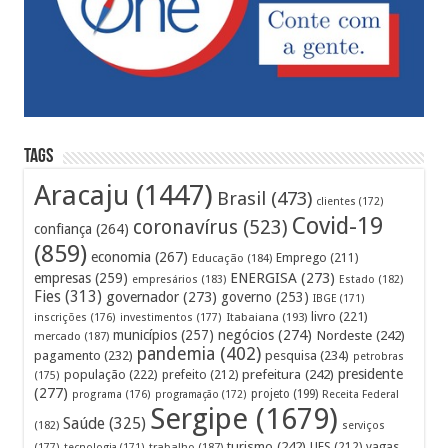
Tags
Aracaju
(1447)
Brasil
(473)
clientes
(172)
Covid-19
coronavírus
(523)
confiança
(264)
(859)
economia
(267)
Emprego
(211)
Educação
(184)
empresas
(259)
ENERGISA
(273)
empresários
(183)
Estado
(182)
Fies
(313)
governador
(273)
governo
(253)
IBGE
(171)
livro
(221)
Itabaiana
(193)
inscrições
(176)
investimentos
(177)
municípios
(257)
negócios
(274)
Nordeste
(242)
mercado
(187)
pandemia
(402)
pagamento
(232)
pesquisa
(234)
petrobras
prefeitura
(242)
presidente
população
(222)
prefeito
(212)
(175)
(277)
projeto
(199)
programa
(176)
programação
(172)
Receita Federal
Sergipe
(1679)
Saúde
(325)
(182)
serviços
turismo
(242)
UFS
(212)
vagas
(177)
tecnologia
(171)
trabalho
(187)