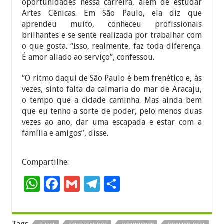
oportunidades nessa carreira, além de estudar
Artes Cênicas. Em São Paulo, ela diz que
aprendeu muito, conheceu profissionais
brilhantes e se sente realizada por trabalhar com
o que gosta. “Isso, realmente, faz toda diferença.
É amor aliado ao serviço”, confessou.
“O ritmo daqui de São Paulo é bem frenético e, às
vezes, sinto falta da calmaria do mar de Aracaju,
o tempo que a cidade caminha. Mas ainda bem
que eu tenho a sorte de poder, pelo menos duas
vezes ao ano, dar uma escapada e estar com a
família e amigos”, disse.
Compartilhe:
W
F
G
T
S
h
ac
m
el
h
at
e
ai
e
ar