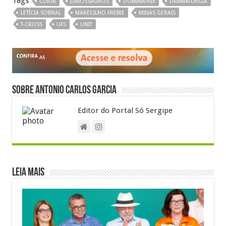
Tags
CURTA
DINOSSAUROS
DOMINATRIX
DRAMATURGIA
sA
b
l
gr
e
LETÍCIA SOBRAL
MARECILNO FREIRE
MINAS GERAIS
p
o
a
T-CROSS
UFS
UNIT
p
o
m
k
Sobre Antonio Carlos Garcia
Editor do Portal Só Sergipe
Leia Mais