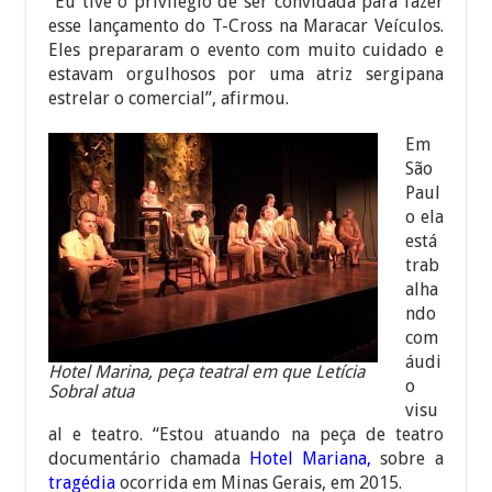
“Eu tive o privilégio de ser convidada para fazer
esse lançamento do T-Cross na Maracar Veículos.
Eles prepararam o evento com muito cuidado e
estavam orgulhosos por uma atriz sergipana
estrelar o comercial”, afirmou.
Em
São
Paul
o ela
está
trab
alha
ndo
com
áudi
Hotel Marina, peça teatral em que Letícia
o
Sobral atua
visu
al e teatro. “Estou atuando na peça de teatro
documentário chamada
Hotel Mariana,
sobre a
tragédia
ocorrida em Minas Gerais, em 2015.